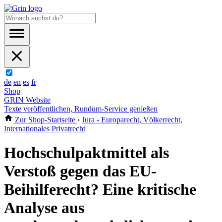
de
en
es
fr
Shop
GRIN Website
Texte veröffentlichen, Rundum-Service genießen
Zur Shop-Startseite
›
Jura - Europarecht, Völkerrecht,
Internationales Privatrecht
Hochschulpaktmittel als
Verstoß gegen das EU-
Beihilferecht? Eine kritische
Analyse aus