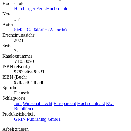
Hochschule
Hamburger Fern-Hochschule
Note
1,7
Autor
Stefan Geißdörfer (Autor:in)
Erscheinungsjahr
2021
Seiten
72
Katalognummer
V1030090
ISBN (eBook)
9783346438331
ISBN (Buch)
9783346438348
Sprache
Deutsch
Schlagworte
Jura
Wirtschaftsrecht
Europarecht
Hochschulpakt
EU-
Beihilferecht
Produktsicherheit
GRIN Publishing GmbH
Arbeit zitieren