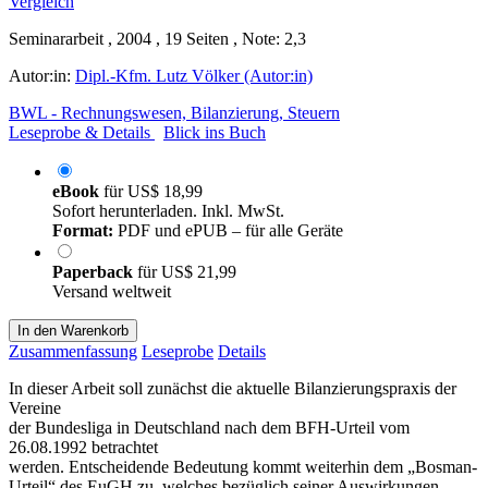
Seminararbeit , 2004 , 19 Seiten , Note: 2,3
Autor:in:
Dipl.-Kfm. Lutz Völker (Autor:in)
BWL - Rechnungswesen, Bilanzierung, Steuern
Leseprobe & Details
Blick ins Buch
eBook
für
US$ 18,99
Sofort herunterladen. Inkl. MwSt.
Format:
PDF und ePUB – für alle Geräte
Paperback
für
US$ 21,99
Versand weltweit
In den Warenkorb
Zusammenfassung
Leseprobe
Details
In dieser Arbeit soll zunächst die aktuelle Bilanzierungspraxis der
Vereine
der Bundesliga in Deutschland nach dem BFH-Urteil vom
26.08.1992 betrachtet
werden. Entscheidende Bedeutung kommt weiterhin dem „Bosman-
Urteil“ des EuGH zu, welches bezüglich seiner Auswirkungen