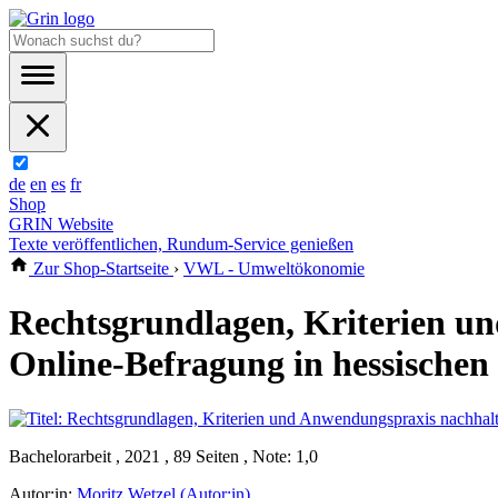
de
en
es
fr
Shop
GRIN Website
Texte veröffentlichen, Rundum-Service genießen
Zur Shop-Startseite
›
VWL - Umweltökonomie
Rechtsgrundlagen, Kriterien un
Online-Befragung in hessische
Bachelorarbeit , 2021 , 89 Seiten , Note: 1,0
Autor:in:
Moritz Wetzel (Autor:in)