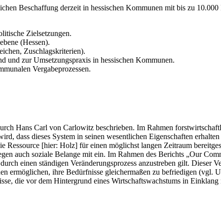
fentlichen Beschaffung derzeit in hessischen Kommunen mit bis zu 10
litische Zielsetzungen.
ebene (Hessen).
ichen, Zuschlagskriterien).
nd und zur Umsetzungspraxis in hessischen Kommunen.
ommunalen Vergabeprozessen.
durch Hans Carl von Carlowitz beschrieben. Im Rahmen forstwirtschaftl
 wird, dass dieses System in seinen wesentlichen Eigenschaften erhalte
ie Ressource [hier: Holz] für einen möglichst langen Zeitraum bereitge
gegen auch soziale Belange mit ein. Im Rahmen des Berichts „Our C
 es durch einen ständigen Veränderungsprozess anzustreben gilt. Dieser 
n ermöglichen, ihre Bedürfnisse gleichermaßen zu befriedigen (vgl. Un
sse, die vor dem Hintergrund eines Wirtschaftswachstums in Einklang 