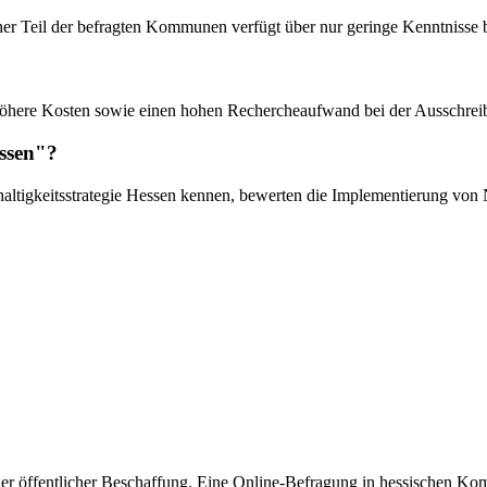
her Teil der befragten Kommunen verfügt über nur geringe Kenntnisse 
 höhere Kosten sowie einen hohen Rechercheaufwand bei der Ausschrei
essen"?
tigkeitsstrategie Hessen kennen, bewerten die Implementierung von Nac
er öffentlicher Beschaffung. Eine Online-Befragung in hessischen K