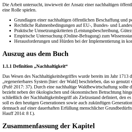
Die Arbeit untersucht, inwieweit der Ansatz einer nachhaltigen öf
eine Rolle spielen.
Grundlagen einer nachhaltigen öffentlichen Beschaffung und po
Rechtliche Rahmenbedingungen auf EU-, Bundes- und Landes
Praktische Umsetzungskriterien (Leistungsbeschreibung, Güteze
Empirische Untersuchung (Online-Befragung) zum Wissenssta
Herausforderungen und Hürden bei der Implementierung in k
Auszug aus dem Buch
1.1.1 Definition „Nachhaltigkeit“
Das Wesen des Nachhaltigkeitsbegriffes wurde bereits im Jahr 1713 
„regenerierbares System [hier: der Wald] beschrieben, das so genutzt
(Pufé 2017: 37). Durch eine nachhaltige Waldbewirtschaftung sollte d
bezieht neben der ökologischen und ökonomischen Betrachtung hin
schließlich der Nachhaltigkeitsbegriff als Zielzustand definiert, den
soll es den heutigen Generationen sowie auch zukünftigen Generatione
demnach auf einer dauerhaften Erfüllung menschlicher Grundbedürfni
Hauff 2014: 8 f.).
Zusammenfassung der Kapitel