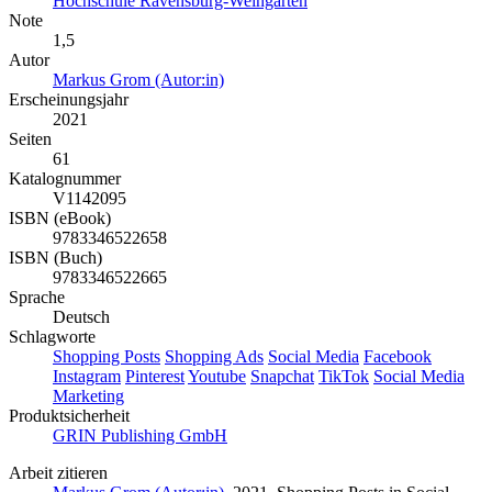
Hochschule Ravensburg-Weingarten
Note
1,5
Autor
Markus Grom (Autor:in)
Erscheinungsjahr
2021
Seiten
61
Katalognummer
V1142095
ISBN (eBook)
9783346522658
ISBN (Buch)
9783346522665
Sprache
Deutsch
Schlagworte
Shopping Posts
Shopping Ads
Social Media
Facebook
Instagram
Pinterest
Youtube
Snapchat
TikTok
Social Media
Marketing
Produktsicherheit
GRIN Publishing GmbH
Arbeit zitieren