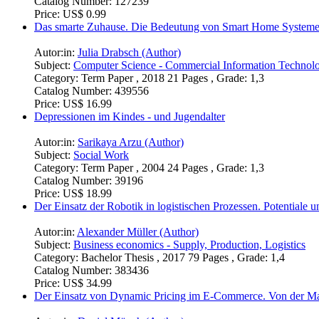
Catalog Number:
127239
Price:
US$ 0.99
Das smarte Zuhause. Die Bedeutung von Smart Home System
Autor:in:
Julia Drabsch (Author)
Subject:
Computer Science - Commercial Information Technol
Category:
Term Paper , 2018 21 Pages , Grade: 1,3
Catalog Number:
439556
Price:
US$ 16.99
Depressionen im Kindes - und Jugendalter
Autor:in:
Sarikaya Arzu (Author)
Subject:
Social Work
Category:
Term Paper , 2004 24 Pages , Grade: 1,3
Catalog Number:
39196
Price:
US$ 18.99
Der Einsatz der Robotik in logistischen Prozessen. Potentiale
Autor:in:
Alexander Müller (Author)
Subject:
Business economics - Supply, Production, Logistics
Category:
Bachelor Thesis , 2017 79 Pages , Grade: 1,4
Catalog Number:
383436
Price:
US$ 34.99
Der Einsatz von Dynamic Pricing im E-Commerce. Von der Mac