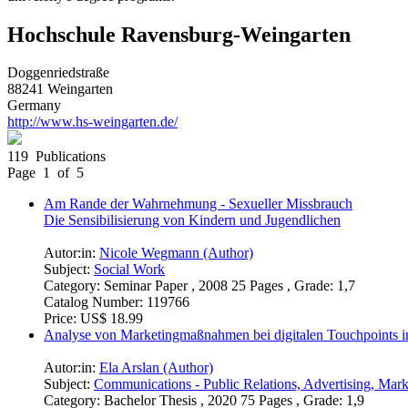
Hochschule Ravensburg-Weingarten
Doggenriedstraße
88241 Weingarten
Germany
http://www.hs-weingarten.de/
119 Publications
Page 1 of 5
Am Rande der Wahrnehmung - Sexueller Missbrauch
Die Sensibilisierung von Kindern und Jugendlichen
Autor:in:
Nicole Wegmann (Author)
Subject:
Social Work
Category:
Seminar Paper , 2008 25 Pages , Grade: 1,7
Catalog Number:
119766
Price:
US$ 18.99
Analyse von Marketingmaßnahmen bei digitalen Touchpoints 
Autor:in:
Ela Arslan (Author)
Subject:
Communications - Public Relations, Advertising, Mark
Category:
Bachelor Thesis , 2020 75 Pages , Grade: 1,9