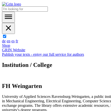
de
en
es
fr
Shop
GRIN Website
Publish your texts - enjoy our full service for authors
Institution / College
FH Weingarten
University of Applied Sciences Ravensburg-Weingarten, a public inst
in Mechanical Engineering, Electrical Engineering, Computer Science, 
exchange programs. The library offers extensive academic resources, i
university's degree programs.