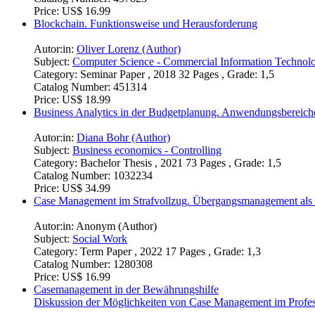
Price:
US$ 16.99
Blockchain. Funktionsweise und Herausforderung
Autor:in:
Oliver Lorenz (Author)
Subject:
Computer Science - Commercial Information Technol
Category:
Seminar Paper , 2018 32 Pages , Grade: 1,5
Catalog Number:
451314
Price:
US$ 18.99
Business Analytics in der Budgetplanung. Anwendungsbereich
Autor:in:
Diana Bohr (Author)
Subject:
Business economics - Controlling
Category:
Bachelor Thesis , 2021 73 Pages , Grade: 1,5
Catalog Number:
1032234
Price:
US$ 34.99
Case Management im Strafvollzug. Übergangsmanagement als S
Autor:in:
Anonym (Author)
Subject:
Social Work
Category:
Term Paper , 2022 17 Pages , Grade: 1,3
Catalog Number:
1280308
Price:
US$ 16.99
Casemanagement in der Bewährungshilfe
Diskussion der Möglichkeiten von Case Management im Professi