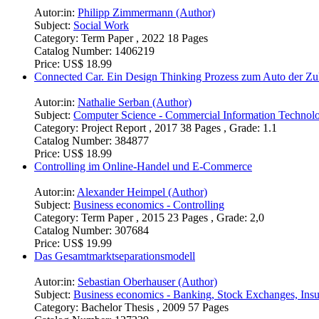
Autor:in:
Philipp Zimmermann (Author)
Subject:
Social Work
Category:
Term Paper , 2022 18 Pages
Catalog Number:
1406219
Price:
US$ 18.99
Connected Car. Ein Design Thinking Prozess zum Auto der Zu
Autor:in:
Nathalie Serban (Author)
Subject:
Computer Science - Commercial Information Technol
Category:
Project Report , 2017 38 Pages , Grade: 1.1
Catalog Number:
384877
Price:
US$ 18.99
Controlling im Online-Handel und E-Commerce
Autor:in:
Alexander Heimpel (Author)
Subject:
Business economics - Controlling
Category:
Term Paper , 2015 23 Pages , Grade: 2,0
Catalog Number:
307684
Price:
US$ 19.99
Das Gesamtmarktseparationsmodell
Autor:in:
Sebastian Oberhauser (Author)
Subject:
Business economics - Banking, Stock Exchanges, Ins
Category:
Bachelor Thesis , 2009 57 Pages