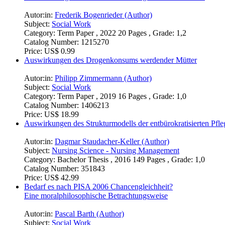
Autor:in:
Frederik Bogenrieder (Author)
Subject:
Social Work
Category:
Term Paper , 2022 20 Pages , Grade: 1,2
Catalog Number:
1215270
Price:
US$ 0.99
Auswirkungen des Drogenkonsums werdender Mütter
Autor:in:
Philipp Zimmermann (Author)
Subject:
Social Work
Category:
Term Paper , 2019 16 Pages , Grade: 1,0
Catalog Number:
1406213
Price:
US$ 18.99
Auswirkungen des Strukturmodells der entbürokratisierten Pfle
Autor:in:
Dagmar Staudacher-Keller (Author)
Subject:
Nursing Science - Nursing Management
Category:
Bachelor Thesis , 2016 149 Pages , Grade: 1,0
Catalog Number:
351843
Price:
US$ 42.99
Bedarf es nach PISA 2006 Chancengleichheit?
Eine moralphilosophische Betrachtungsweise
Autor:in:
Pascal Barth (Author)
Subject:
Social Work