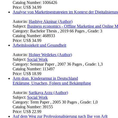
Catalog Number:
1006426
Price:
US$ 34.99
Analyse von Marketingstrategien im Kontext der Digitalisierun
Autor:in:
Hasbiye Akpinar (Author)
Subject:
Business economics - Offline Marketing and Online M
Category:
Bachelor Thesis , 2019 66 Pages , Grade: 3
Catalog Number:
468933
Price:
US$ 34.99
Arbeitslosigkeit und Gesundheit
Autor:in:
Holger Weilekes (Author)
Subject:
Social Work
Category:
Seminar Paper , 2007 36 Pages , Grade: 1,3
Catalog Number:
113497
Price:
US$ 18.99
Arm dran. Kinderarmut in Deutschland
Erklärung, Ursachen, Folgen und Bekämpfung
Autor:in:
Sarikaya Arzu (Author)
Subject:
Social Work
Category:
Term Paper , 2005 30 Pages , Grade: 1,0
Catalog Number:
39155
Price:
US$ 22.99
Auf dem Weg zur Professionalisierung nach Ilse von Arlt