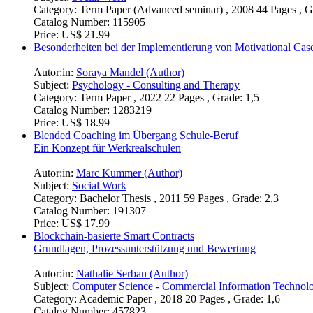
Category:
Term Paper (Advanced seminar) , 2008 44 Pages , G
Catalog Number:
115905
Price:
US$ 21.99
Besonderheiten bei der Implementierung von Motivational Cas
Autor:in:
Soraya Mandel (Author)
Subject:
Psychology - Consulting and Therapy
Category:
Term Paper , 2022 22 Pages , Grade: 1,5
Catalog Number:
1283219
Price:
US$ 18.99
Blended Coaching im Übergang Schule-Beruf
Ein Konzept für Werkrealschulen
Autor:in:
Marc Kummer (Author)
Subject:
Social Work
Category:
Bachelor Thesis , 2011 59 Pages , Grade: 2,3
Catalog Number:
191307
Price:
US$ 17.99
Blockchain-basierte Smart Contracts
Grundlagen, Prozessunterstützung und Bewertung
Autor:in:
Nathalie Serban (Author)
Subject:
Computer Science - Commercial Information Technol
Category:
Academic Paper , 2018 20 Pages , Grade: 1,6
Catalog Number:
457823