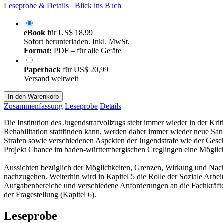
Leseprobe & Details
Blick ins Buch
eBook
für
US$ 18,99
Sofort herunterladen. Inkl. MwSt.
Format:
PDF – für alle Geräte
Paperback
für
US$ 20,99
Versand weltweit
In den Warenkorb
Zusammenfassung
Leseprobe
Details
Die Institution des Jugendstrafvollzugs steht immer wieder in der Kri
Rehabilitation stattfinden kann, werden daher immer wieder neue Sa
Strafen sowie verschiedenen Aspekten der Jugendstrafe wie der Gesch
Projekt Chance im baden-württembergischen Creglingen eine Möglichke
Aussichten bezüglich der Möglichkeiten, Grenzen, Wirkung und Nachha
nachzugehen. Weiterhin wird in Kapitel 5 die Rolle der Soziale Arb
Aufgabenbereiche und verschiedene Anforderungen an die Fachkräfte,
der Fragestellung (Kapitel 6).
Leseprobe