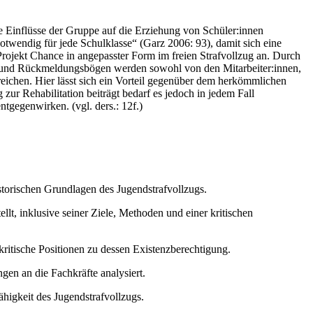
 Einflüsse der Gruppe auf die Erziehung von Schüler:innen
twendig für jede Schulklasse“ (Garz 2006: 93), damit sich eine
ojekt Chance in angepasster Form im freien Strafvollzug an. Durch
- und Rückmeldungsbögen werden sowohl von den Mitarbeiter:innen,
rreichen. Hier lässt sich ein Vorteil gegenüber dem herkömmlichen
ur Rehabilitation beiträgt bedarf es jedoch in jedem Fall
ntgegenwirken. (vgl. ders.: 12f.)
istorischen Grundlagen des Jugendstrafvollzugs.
llt, inklusive seiner Ziele, Methoden und einer kritischen
ritische Positionen zu dessen Existenzberechtigung.
en an die Fachkräfte analysiert.
higkeit des Jugendstrafvollzugs.