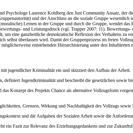
nd Psychologe Laurence Kohlberg den Just Community Ansatz, der die
uppenautorität) und der Anschluss an die soziale Gruppe wesentlich no
moralische) Lernen in der Gruppe und durch die Gruppe, wendet das Pr
Bewertungs- und Leistungsdruck (vgl. Trapper 2007: 11). Bewertungs
llt, um eine ganzheitliche demokratische Reflexion des Verhaltens zu e
h selbst überlassen wird. Damit der Gruppenprozess im freien Vollzug z
 möglicherweise entstehenden Hierarchisierung unter den Inhaftierten e
it jugendlicher Kriminalität ein und skizziert den Aufbau der Arbeit.
n, definiert Jugendkriminalität und beschreibt die gesetzlichen sowie h
 das Konzept des Projekts Chance als alternative Vollzugsform vorgeste
glichkeiten, Grenzen, Wirkung und Nachhaltigkeit des Vollzugs sowie k
ngskontext und die Aufgaben der Sozialen Arbeit sowie die Anforderung
eht ein Fazit zur Relevanz des Erziehungsgedankens und zur Zukunftsfä