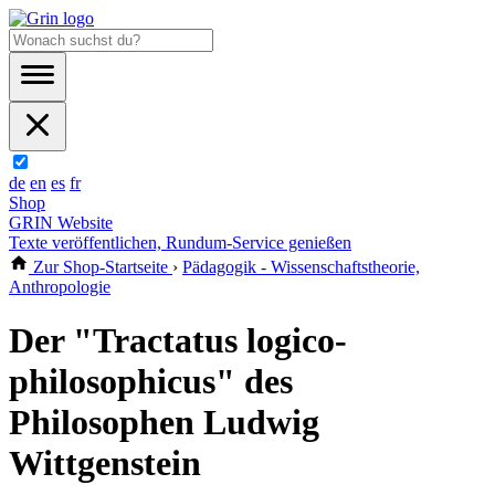
de
en
es
fr
Shop
GRIN Website
Texte veröffentlichen, Rundum-Service genießen
Zur Shop-Startseite
›
Pädagogik - Wissenschaftstheorie,
Anthropologie
Der "Tractatus logico-
philosophicus" des
Philosophen Ludwig
Wittgenstein