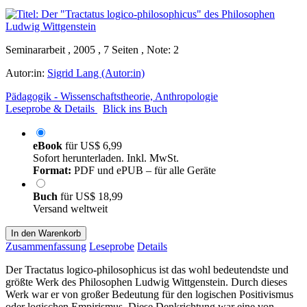
Seminararbeit , 2005 , 7 Seiten , Note: 2
Autor:in:
Sigrid Lang (Autor:in)
Pädagogik - Wissenschaftstheorie, Anthropologie
Leseprobe & Details
Blick ins Buch
eBook
für
US$ 6,99
Sofort herunterladen. Inkl. MwSt.
Format:
PDF und ePUB – für alle Geräte
Buch
für
US$ 18,99
Versand weltweit
In den Warenkorb
Zusammenfassung
Leseprobe
Details
Der Tractatus logico-philosophicus ist das wohl bedeutendste und
größte Werk des Philosophen Ludwig Wittgenstein. Durch dieses
Werk war er von großer Bedeutung für den logischen Positivismus
oder logischen Empirismus. Diese Denkrichtung war eine von