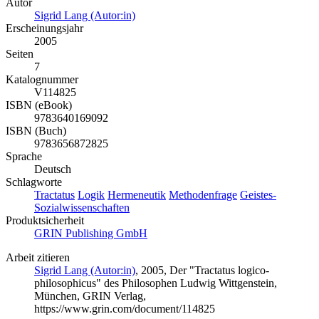
Autor
Sigrid Lang (Autor:in)
Erscheinungsjahr
2005
Seiten
7
Katalognummer
V114825
ISBN (eBook)
9783640169092
ISBN (Buch)
9783656872825
Sprache
Deutsch
Schlagworte
Tractatus
Logik
Hermeneutik
Methodenfrage
Geistes-
Sozialwissenschaften
Produktsicherheit
GRIN Publishing GmbH
Arbeit zitieren
Sigrid Lang (Autor:in)
, 2005, Der "Tractatus logico-
philosophicus" des Philosophen Ludwig Wittgenstein,
München, GRIN Verlag,
https://www.grin.com/document/114825