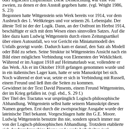
zweien, zu denen er den Anstoß gegeben hatte. (vgl. Wright 1986,
S. 23)
Begonnen hatte Wittgenstein sein Werk bereits vor 1914, vor dem
Ausbruch des 1. Weltkrieges und vor seinem 26. Lebensjahr. Der
älteste Teil ist der der Logik. Dann, an der Ostfront im Herbst 1914,
beschäftigte er sich mit dem Wesen eines sinnvollen Satzes. Auf die
Idee dazu kam Ludwig Wittgenstein durch einen Zeitungsartikel
über einen Autounfall, wo vor Gericht ein Miniaturmodell des
Unfalls gezeigt wurde. Dadurch kam er darauf, den Satz als Modell
oder Bild zu sehen. Seine Struktur ist Wittgensteins Ansicht nach ein
Bild einer möglichen Verbindung von Elementen der Wirklichkeit.
Während er im August 1918 auf Heimaturlaub war, vollendete er
das Werk. Als er im Oktober 1918 gefangen genommen wurde und
in ein italienisches Lager kam, hatte er sein Manuskript bei sich.
Noch während er dort war, setzte er sich in Verbindung mit Russell,
einem Freund und ließ ihm die Seiten zu kommen.
Gewidmet ist der Text David Pinsents, einem Freund Wittgensteins,
der im Krieg gefallen ist. (vgl. ebd., S. 29 f.)
Der Titel des Tractatus war ursprünglich Logisch-philosophische
Abhandlung. Wittgenstein selbst hatte seinem Manuskript diesen
Namen gegeben. Erst durch die zweisprachige Ausgabe wurde der
lateinische Titel bekannt. Vorgeschlagen hatte ihn G.E. Moore.
Ludwig Wittgenstein benutzte ihn nie, sondern sprach immer nur
von der Logisch-philosophischen Abhandlung. Trotzdem etablierte