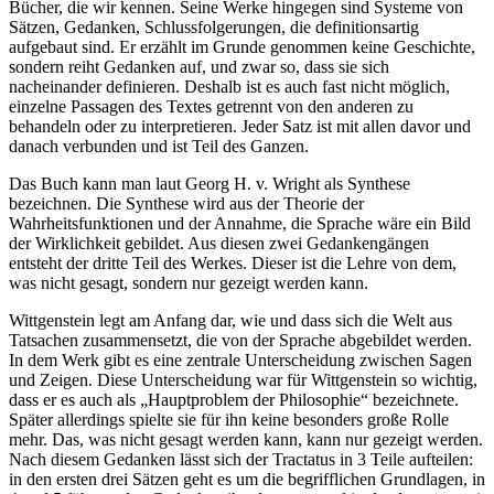
Bücher, die wir kennen. Seine Werke hingegen sind Systeme von
Sätzen, Gedanken, Schlussfolgerungen, die definitionsartig
aufgebaut sind. Er erzählt im Grunde genommen keine Geschichte,
sondern reiht Gedanken auf, und zwar so, dass sie sich
nacheinander definieren. Deshalb ist es auch fast nicht möglich,
einzelne Passagen des Textes getrennt von den anderen zu
behandeln oder zu interpretieren. Jeder Satz ist mit allen davor und
danach verbunden und ist Teil des Ganzen.
Das Buch kann man laut Georg H. v. Wright als Synthese
bezeichnen. Die Synthese wird aus der Theorie der
Wahrheitsfunktionen und der Annahme, die Sprache wäre ein Bild
der Wirklichkeit gebildet. Aus diesen zwei Gedankengängen
entsteht der dritte Teil des Werkes. Dieser ist die Lehre von dem,
was nicht gesagt, sondern nur gezeigt werden kann.
Wittgenstein legt am Anfang dar, wie und dass sich die Welt aus
Tatsachen zusammensetzt, die von der Sprache abgebildet werden.
In dem Werk gibt es eine zentrale Unterscheidung zwischen Sagen
und Zeigen. Diese Unterscheidung war für Wittgenstein so wichtig,
dass er es auch als „Hauptproblem der Philosophie“ bezeichnete.
Später allerdings spielte sie für ihn keine besonders große Rolle
mehr. Das, was nicht gesagt werden kann, kann nur gezeigt werden.
Nach diesem Gedanken lässt sich der Tractatus in 3 Teile aufteilen:
in den ersten drei Sätzen geht es um die begrifflichen Grundlagen, in