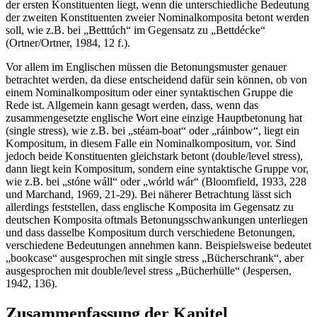
der ersten Konstituenten liegt, wenn die unterschiedliche Bedeutung
der zweiten Konstituenten zweier Nominalkomposita betont werden
soll, wie z.B. bei „Betttúch“ im Gegensatz zu „Bettdécke“
(Ortner/Ortner, 1984, 12 f.).
Vor allem im Englischen müssen die Betonungsmuster genauer
betrachtet werden, da diese entscheidend dafür sein können, ob von
einem Nominalkompositum oder einer syntaktischen Gruppe die
Rede ist. Allgemein kann gesagt werden, dass, wenn das
zusammengesetzte englische Wort eine einzige Hauptbetonung hat
(single stress), wie z.B. bei „stéam-boat“ oder „ráinbow“, liegt ein
Kompositum, in diesem Falle ein Nominalkompositum, vor. Sind
jedoch beide Konstituenten gleichstark betont (double/level stress),
dann liegt kein Kompositum, sondern eine syntaktische Gruppe vor,
wie z.B. bei „stóne wáll“ oder „wórld wár“ (Bloomfield, 1933, 228
und Marchand, 1969, 21-29). Bei näherer Betrachtung lässt sich
allerdings feststellen, dass englische Komposita im Gegensatz zu
deutschen Komposita oftmals Betonungsschwankungen unterliegen
und dass dasselbe Kompositum durch verschiedene Betonungen,
verschiedene Bedeutungen annehmen kann. Beispielsweise bedeutet
„bookcase“ ausgesprochen mit single stress „Bücherschrank“, aber
ausgesprochen mit double/level stress „Bücherhülle“ (Jespersen,
1942, 136).
Zusammenfassung der Kapitel