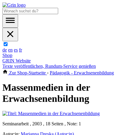
de
en
es
fr
Shop
GRIN Website
Texte veröffentlichen, Rundum-Service genießen
Zur Shop-Startseite
›
Pädagogik - Erwachsenenbildung
Massenmedien in der
Erwachsenenbildung
Seminararbeit , 2003 , 18 Seiten , Note: 1
Autor:in:
Marianna Dreska (Autor:in)