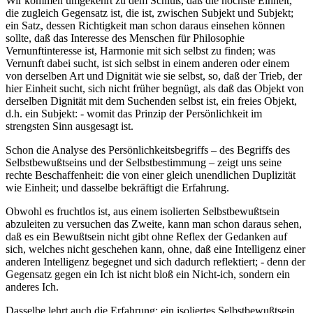
Wir kommen umgekehrt zu dem Schluß, daß die höchste Einheit,
die zugleich Gegensatz ist, die ist, zwischen Subjekt und Subjekt;
ein Satz, dessen Richtigkeit man schon daraus einsehen können
sollte, daß das Interesse des Menschen für Philosophie
Vernunftinteresse ist, Harmonie mit sich selbst zu finden; was
Vernunft dabei sucht, ist sich selbst in einem anderen oder einem
von derselben Art und Dignität wie sie selbst, so, daß der Trieb, der
hier Einheit sucht, sich nicht früher begnügt, als daß das Objekt von
derselben Dignität mit dem Suchenden selbst ist, ein freies Objekt,
d.h. ein Subjekt: - womit das Prinzip der Persönlichkeit im
strengsten Sinn ausgesagt ist.
Schon die Analyse des Persönlichkeitsbegriffs – des Begriffs des
Selbstbewußtseins und der Selbstbestimmung – zeigt uns seine
rechte Beschaffenheit: die von einer gleich unendlichen Duplizität
wie Einheit; und dasselbe bekräftigt die Erfahrung.
Obwohl es fruchtlos ist, aus einem isolierten Selbstbewußtsein
abzuleiten zu versuchen das Zweite, kann man schon daraus sehen,
daß es ein Bewußtsein nicht gibt ohne Reflex der Gedanken auf
sich, welches nicht geschehen kann, ohne, daß eine Intelligenz einer
anderen Intelligenz begegnet und sich dadurch reflektiert; - denn der
Gegensatz gegen ein Ich ist nicht bloß ein Nicht-ich, sondern ein
anderes Ich.
Dasselbe lehrt auch die Erfahrung: ein isoliertes Selbstbewußtsein