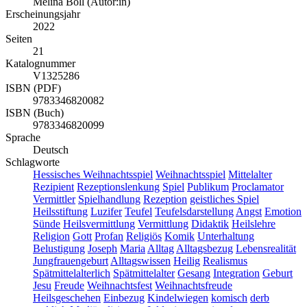
Melina Boll (Autor:in)
Erscheinungsjahr
2022
Seiten
21
Katalognummer
V1325286
ISBN (PDF)
9783346820082
ISBN (Buch)
9783346820099
Sprache
Deutsch
Schlagworte
Hessisches Weihnachtsspiel
Weihnachtsspiel
Mittelalter
Rezipient
Rezeptionslenkung
Spiel
Publikum
Proclamator
Vermittler
Spielhandlung
Rezeption
geistliches Spiel
Heilsstiftung
Luzifer
Teufel
Teufelsdarstellung
Angst
Emotion
Sünde
Heilsvermittlung
Vermittlung
Didaktik
Heilslehre
Religion
Gott
Profan
Religiös
Komik
Unterhaltung
Belustigung
Joseph
Maria
Alltag
Alltagsbezug
Lebensrealität
Jungfrauengeburt
Alltagswissen
Heilig
Realismus
Spätmittelalterlich
Spätmittelalter
Gesang
Integration
Geburt
Jesu
Freude
Weihnachtsfest
Weihnachtsfreude
Heilsgeschehen
Einbezug
Kindelwiegen
komisch
derb