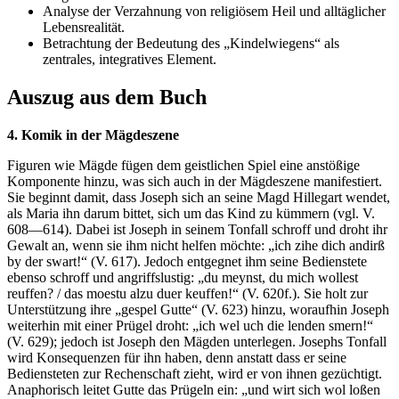
Analyse der Verzahnung von religiösem Heil und alltäglicher
Lebensrealität.
Betrachtung der Bedeutung des „Kindelwiegens“ als
zentrales, integratives Element.
Auszug aus dem Buch
4. Komik in der Mägdeszene
Figuren wie Mägde fügen dem geistlichen Spiel eine anstößige
Komponente hinzu, was sich auch in der Mägdeszene manifestiert.
Sie beginnt damit, dass Joseph sich an seine Magd Hillegart wendet,
als Maria ihn darum bittet, sich um das Kind zu kümmern (vgl. V.
608—614). Dabei ist Joseph in seinem Tonfall schroff und droht ihr
Gewalt an, wenn sie ihm nicht helfen möchte: „ich zihe dich andirß
by der swart!“ (V. 617). Jedoch entgegnet ihm seine Bedienstete
ebenso schroff und angriffslustig: „du meynst, du mich wollest
reuffen? / das moestu alzu duer keuffen!“ (V. 620f.). Sie holt zur
Unterstützung ihre „gespel Gutte“ (V. 623) hinzu, woraufhin Joseph
weiterhin mit einer Prügel droht: „ich wel uch die lenden smern!“
(V. 629); jedoch ist Joseph den Mägden unterlegen. Josephs Tonfall
wird Konsequenzen für ihn haben, denn anstatt dass er seine
Bediensteten zur Rechenschaft zieht, wird er von ihnen gezüchtigt.
Anaphorisch leitet Gutte das Prügeln ein: „und wirt sich wol loßen