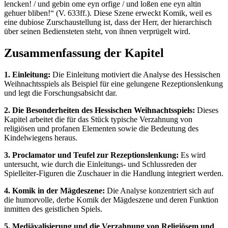
lencken! / und gebin ome eyn orfige / und loßen ene eyn altin
gehuer bliben!“ (V. 633ff.). Diese Szene erweckt Komik, weil es
eine dubiose Zurschaustellung ist, dass der Herr, der hierarchisch
über seinen Bediensteten steht, von ihnen verprügelt wird.
Zusammenfassung der Kapitel
1. Einleitung:
Die Einleitung motiviert die Analyse des Hessischen
Weihnachtsspiels als Beispiel für eine gelungene Rezeptionslenkung
und legt die Forschungsabsicht dar.
2. Die Besonderheiten des Hessischen Weihnachtsspiels:
Dieses
Kapitel arbeitet die für das Stück typische Verzahnung von
religiösen und profanen Elementen sowie die Bedeutung des
Kindelwiegens heraus.
3. Proclamator und Teufel zur Rezeptionslenkung:
Es wird
untersucht, wie durch die Einleitungs- und Schlussreden der
Spielleiter-Figuren die Zuschauer in die Handlung integriert werden.
4. Komik in der Mägdeszene:
Die Analyse konzentriert sich auf
die humorvolle, derbe Komik der Mägdeszene und deren Funktion
inmitten des geistlichen Spiels.
5. Mediävalisierung und die Verzahnung von Religiösem und