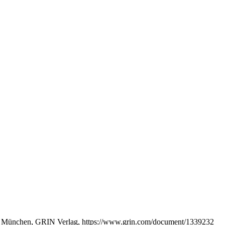
hina, München, GRIN Verlag, https://www.grin.com/document/1339232