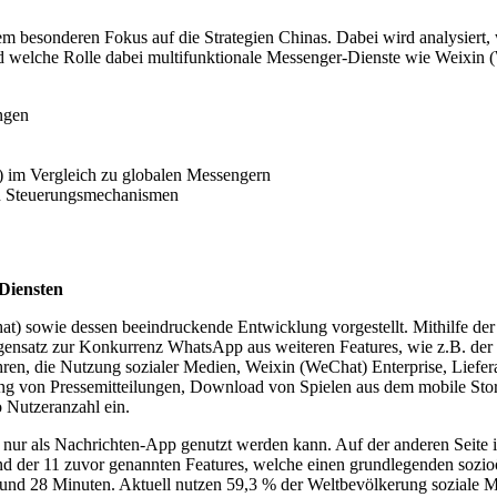
nem besonderen Fokus auf die Strategien Chinas. Dabei wird analysiert,
nd welche Rolle dabei multifunktionale Messenger-Dienste wie Weixin (W
ngen
 im Vergleich zu globalen Messengern
en Steuerungsmechanismen
Diensten
) sowie dessen beeindruckende Entwicklung vorgestellt. Mithilfe der
nsatz zur Konkurrenz WhatsApp aus weiteren Features, wie z.B. der M
en, die Nutzung sozialer Medien, Weixin (WeChat) Enterprise, Liefera
ng von Pressemitteilungen, Download von Spielen aus dem mobile Sto
o Nutzeranzahl ein.
s nur als Nachrichten-App genutzt werden kann. Auf der anderen Seite
 der 11 zuvor genannten Features, welche einen grundlegenden sozioö
 und 28 Minuten. Aktuell nutzen 59,3 % der Weltbevölkerung soziale Me