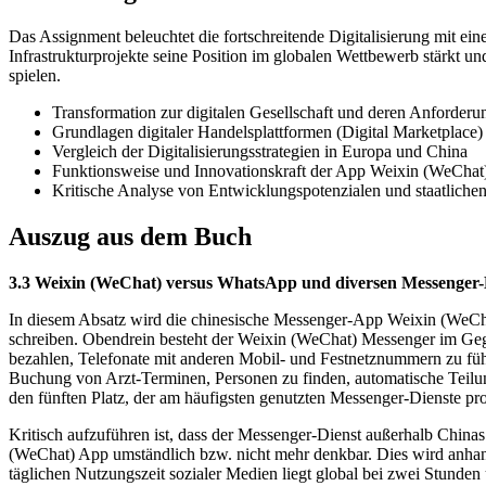
Das Assignment beleuchtet die fortschreitende Digitalisierung mit ei
Infrastrukturprojekte seine Position im globalen Wettbewerb stärkt u
spielen.
Transformation zur digitalen Gesellschaft und deren Anforderu
Grundlagen digitaler Handelsplattformen (Digital Marketplace)
Vergleich der Digitalisierungsstrategien in Europa und China
Funktionsweise und Innovationskraft der App Weixin (WeChat)
Kritische Analyse von Entwicklungspotenzialen und staatlich
Auszug aus dem Buch
3.3 Weixin (WeChat) versus WhatsApp und diversen Messenger-
In diesem Absatz wird die chinesische Messenger-App Weixin (WeChat
schreiben. Obendrein besteht der Weixin (WeChat) Messenger im Gege
bezahlen, Telefonate mit anderen Mobil- und Festnetznummern zu führ
Buchung von Arzt-Terminen, Personen zu finden, automatische Teilu
den fünften Platz, der am häufigsten genutzten Messenger-Dienste pr
Kritisch aufzuführen ist, dass der Messenger-Dienst außerhalb China
(WeChat) App umständlich bzw. nicht mehr denkbar. Dies wird anhand
täglichen Nutzungszeit sozialer Medien liegt global bei zwei Stunden