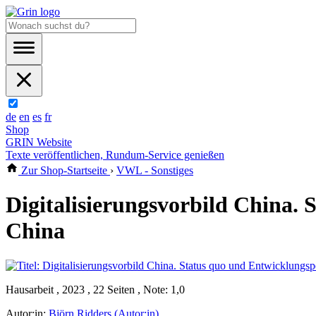
de
en
es
fr
Shop
GRIN Website
Texte veröffentlichen, Rundum-Service genießen
Zur Shop-Startseite
›
VWL - Sonstiges
Digitalisierungsvorbild China. 
China
Hausarbeit , 2023 , 22 Seiten , Note: 1,0
Autor:in:
Björn Ridders (Autor:in)