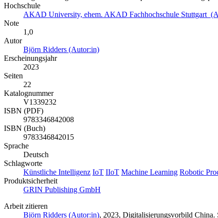
Hochschule
AKAD University, ehem. AKAD Fachhochschule Stuttgart (
Note
1,0
Autor
Björn Ridders (Autor:in)
Erscheinungsjahr
2023
Seiten
22
Katalognummer
V1339232
ISBN (PDF)
9783346842008
ISBN (Buch)
9783346842015
Sprache
Deutsch
Schlagworte
Künstliche Intelligenz
IoT
IIoT
Machine Learning
Robotic Pro
Produktsicherheit
GRIN Publishing GmbH
Arbeit zitieren
Björn Ridders (Autor:in)
, 2023, Digitalisierungsvorbild Chin