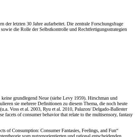
ern der letzten 30 Jahre aufarbeitet. Die zentrale Forschungsfrage
sowie die Rolle der Selbstkontrolle und Rechtfertigungsstrategien
82 keine grundlegend Neue (siehe Levy 1959). Hirschman und
ulieren sie mehrere Definitionen zu diesem Thema, die noch heute
a. Voss et al. 2003, Ryu et al. 2010, Palazon/ Delgado-Ballester
facets of consumer behavior that relate to the multisensory, fantasy
cts of Consumption: Consumer Fantasies, Feelings, and Fun“
entheorie vom nutzenorientierten und rational entscheidenden