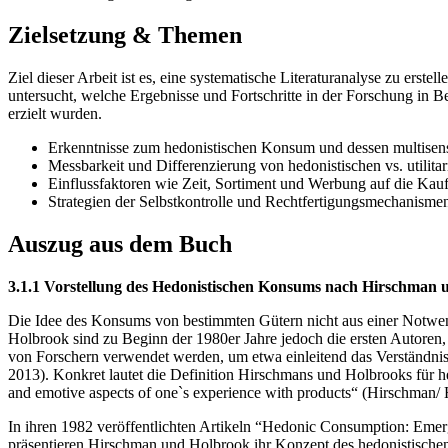
Zielsetzung & Themen
Ziel dieser Arbeit ist es, eine systematische Literaturanalyse zu erste
untersucht, welche Ergebnisse und Fortschritte in der Forschung in B
erzielt wurden.
Erkenntnisse zum hedonistischen Konsum und dessen multisen
Messbarkeit und Differenzierung von hedonistischen vs. utilitar
Einflussfaktoren wie Zeit, Sortiment und Werbung auf die Kau
Strategien der Selbstkontrolle und Rechtfertigungsmechanism
Auszug aus dem Buch
3.1.1 Vorstellung des Hedonistischen Konsums nach Hirschman
Die Idee des Konsums von bestimmten Gütern nicht aus einer Notwend
Holbrook sind zu Beginn der 1980er Jahre jedoch die ersten Autoren,
von Forschern verwendet werden, um etwa einleitend das Verständnis 
2013). Konkret lautet die Definition Hirschmans und Holbrooks für he
and emotive aspects of one`s experience with products“ (Hirschman/ 
In ihren 1982 veröffentlichten Artikeln “Hedonic Consumption: Eme
präsentieren Hirschman und Holbrook ihr Konzept des hedonistischen