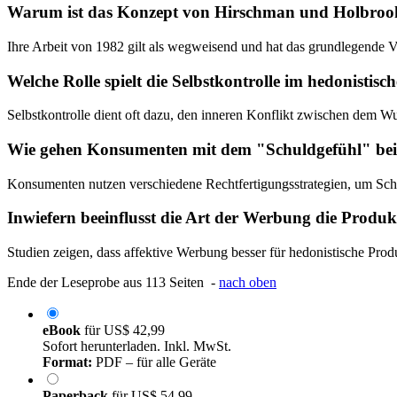
Warum ist das Konzept von Hirschman und Holbrook 
Ihre Arbeit von 1982 gilt als wegweisend und hat das grundlegende Ve
Welche Rolle spielt die Selbstkontrolle im hedonisti
Selbstkontrolle dient oft dazu, den inneren Konflikt zwischen dem W
Wie gehen Konsumenten mit dem "Schuldgefühl" be
Konsumenten nutzen verschiedene Rechtfertigungsstrategien, um Sch
Inwiefern beeinflusst die Art der Werbung die Pro
Studien zeigen, dass affektive Werbung besser für hedonistische Prod
Ende der Leseprobe aus 113 Seiten -
nach oben
eBook
für
US$ 42,99
Sofort herunterladen. Inkl. MwSt.
Format:
PDF – für alle Geräte
Paperback
für
US$ 54,99