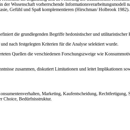
in der Wissenschaft vorherrschende Informationsverarbeitungsmodell n
tasie, Gefühl und Spaß komplementieren (Hirschman/ Holbrook 1982).
efiniert die grundlegenden Begriffe hedonistischer und utilitaristische
 und nach festgelegten Kriterien für die Analyse selektiert wurde.
rteten Quellen die verschiedenen Forschungszweige wie Konsummotive
nntnisse zusammen, diskutiert Limitationen und leitet Implikationen s
 Konsumentenverhalten, Marketing, Kaufentscheidung, Rechtfertigung, 
Choice, Bedürfnisstruktur.