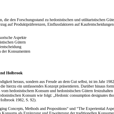
llen, die den Forschungsstand zu hedonistischen und utilitaristischen Güt
ezug auf Produktpräferenzen, Einflussfaktoren auf Kaufentscheidungen 
sorische Aspekte
istischen Gütern
fentscheidung
en der Konsumenten
 und Holbrook
igkeit heraus, sondern aus Freude an dem Gut selbst, ist im Jahr 19
 die hierzu ein umfassendes Konzept präsentieren. Darüber hinaus form
vom hedonistischem Konsum und hedonistischen Gütern festzuhalten (u.
donistischen Konsum wie folgt: „Hedonic consumption designates those 
Holbrook 1982, S. 92).
rging Concepts, Methods and Propositions“ und “The Experiential Aspe
 Konsums als Ergänzung und Erweiterung der traditionellen Konsument