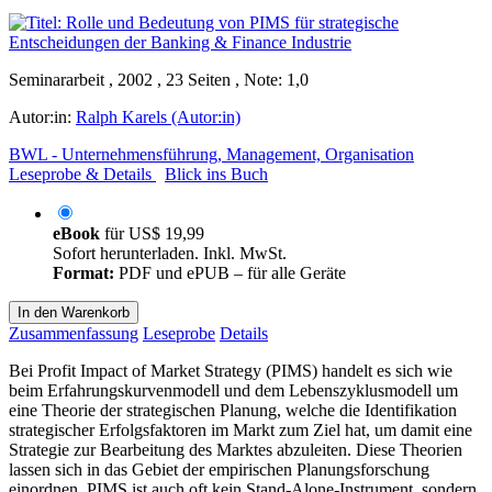
Seminararbeit , 2002 , 23 Seiten , Note: 1,0
Autor:in:
Ralph Karels (Autor:in)
BWL - Unternehmensführung, Management, Organisation
Leseprobe & Details
Blick ins Buch
eBook
für
US$ 19,99
Sofort herunterladen. Inkl. MwSt.
Format:
PDF und ePUB – für alle Geräte
In den Warenkorb
Zusammenfassung
Leseprobe
Details
Bei Profit Impact of Market Strategy (PIMS) handelt es sich wie
beim Erfahrungskurvenmodell und dem Lebenszyklusmodell um
eine Theorie der strategischen Planung, welche die Identifikation
strategischer Erfolgsfaktoren im Markt zum Ziel hat, um damit eine
Strategie zur Bearbeitung des Marktes abzuleiten. Diese Theorien
lassen sich in das Gebiet der empirischen Planungsforschung
einordnen. PIMS ist auch oft kein Stand-Alone-Instrument, sondern