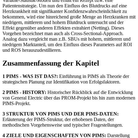
Variable-Statistik-Modell und erhält ein Rezept bzw. eine
Patientenstrategie. Um nun den Einfluss des Blutdrucks auf eine
Herzkrankheit mit signifikanter Konfidenzwahrscheinlichkeit zu
bekommen, wird eine hinreichend große Menge an Herzkranken mit
niedrigem, mittlerem und hohem Blutdruck untersucht und der
Effekt gegenüber anderen Effekten extrahiert (Netting). Dieses
Vorgehen bezeichnet man auch als Cross-Sectional-Approach.
Analog dazu vergleicht man z.B. SBUs mit hohem, mittlerem und
niedrigem Marktanteil, um den Einfluss dieses Parameters auf ROI
und ROS herauszudestillieren.
Zusammenfassung der Kapitel
1 PIMS - WAS IST DAS?:
Einführung in PIMS als Theorie der
strategischen Planung zur Identifikation von Erfolgsfaktoren.
2 PIMS - HISTORY:
Historischer Rückblick auf die Entwicklung
von General Electric über das PROM-Projekt bis hin zum modernen
PIMS-Projekt.
3 STRUKTUR VON PIMS UND DER PIMS-DATEN:
Erläuterung der PIMS-Struktur, der erhobenen Daten, der
methodischen Vorgehensweise und typischer Fragestellungen.
4 ZIELE UND EIGENSCHAFTEN VON PIMS:
Darstellung