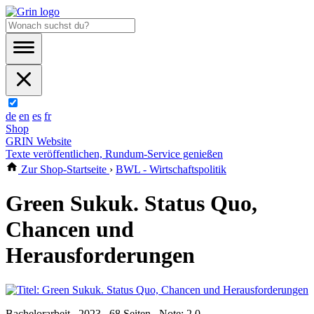
de
en
es
fr
Shop
GRIN Website
Texte veröffentlichen, Rundum-Service genießen
Zur Shop-Startseite
›
BWL - Wirtschaftspolitik
Green Sukuk. Status Quo,
Chancen und
Herausforderungen
Bachelorarbeit , 2023 , 68 Seiten , Note: 2,0