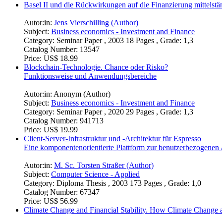
Basel II und die Rückwirkungen auf die Finanzierung mittelst
Autor:in:
Jens Vierschilling (Author)
Subject:
Business economics - Investment and Finance
Category:
Seminar Paper , 2003 18 Pages , Grade: 1,3
Catalog Number:
13547
Price:
US$ 18.99
Blockchain-Technologie. Chance oder Risko?
Funktionsweise und Anwendungsbereiche
Autor:in:
Anonym (Author)
Subject:
Business economics - Investment and Finance
Category:
Seminar Paper , 2020 29 Pages , Grade: 1,3
Catalog Number:
941713
Price:
US$ 19.99
Client-Server-Infrastruktur und -Architektur für Espresso
Eine komponentenorientierte Plattform zur benutzerbezogenen
Autor:in:
M. Sc. Torsten Straßer (Author)
Subject:
Computer Science - Applied
Category:
Diploma Thesis , 2003 173 Pages , Grade: 1,0
Catalog Number:
67347
Price:
US$ 56.99
Climate Change and Financial Stability. How Climate Change af