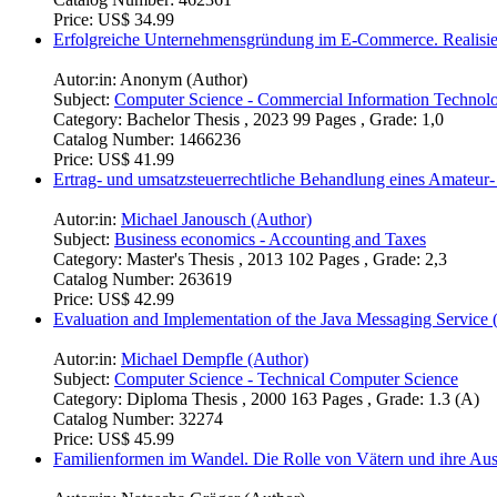
Price:
US$ 34.99
Erfolgreiche Unternehmensgründung im E-Commerce. Realisie
Autor:in:
Anonym (Author)
Subject:
Computer Science - Commercial Information Technol
Category:
Bachelor Thesis , 2023 99 Pages , Grade: 1,0
Catalog Number:
1466236
Price:
US$ 41.99
Ertrag- und umsatzsteuerrechtliche Behandlung eines Amateur- 
Autor:in:
Michael Janousch (Author)
Subject:
Business economics - Accounting and Taxes
Category:
Master's Thesis , 2013 102 Pages , Grade: 2,3
Catalog Number:
263619
Price:
US$ 42.99
Evaluation and Implementation of the Java Messaging Service
Autor:in:
Michael Dempfle (Author)
Subject:
Computer Science - Technical Computer Science
Category:
Diploma Thesis , 2000 163 Pages , Grade: 1.3 (A)
Catalog Number:
32274
Price:
US$ 45.99
Familienformen im Wandel. Die Rolle von Vätern und ihre Ausw