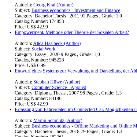
Autor:in:
Georg Kral (Author)
Subject:
Business economics - Investment and Finance
Category:
Bachelor Thesis , 2011 91 Pages , Grade: 1,0
Catalog Number:
174853
Price:
US$ 42.99
Empowerment. Methode oder Theorie der Sozialen Arbeit?
Autor:in:
Alica Haslbeck (Author)
Subject:
Social Work
Category:
Essay , 2020 9 Pages , Grade: 1,0
Catalog Number:
945228
Price:
US$ 6.99
Entwurf eines Systems zur Verwaltung und Darstellung der A
Autor:in:
Stephan Hüwe (Author)
Subject:
Computer Science - Applied
Category:
Diploma Thesis , 2007 96 Pages , Grade: 1,3
Catalog Number:
83186
Price:
US$ 42.99
Erfassung von Fahrerdaten im Connected Car. Möglichkeiten 
Autor:in:
Martin Schmutz (Author)
Subject:
Business economics - Offline Marketing and Online M
Category:
Bachelor Thesis , 2018 79 Pages , Grade: 1,3
Catalog Number:
462361