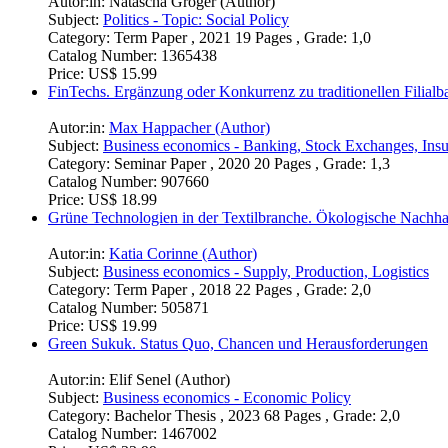
Autor:in:
Natascha Gröger (Author)
Subject:
Politics - Topic: Social Policy
Category:
Term Paper , 2021 19 Pages , Grade: 1,0
Catalog Number:
1365438
Price:
US$ 15.99
FinTechs. Ergänzung oder Konkurrenz zu traditionellen Filial
Autor:in:
Max Happacher (Author)
Subject:
Business economics - Banking, Stock Exchanges, Ins
Category:
Seminar Paper , 2020 20 Pages , Grade: 1,3
Catalog Number:
907660
Price:
US$ 18.99
Grüne Technologien in der Textilbranche. Ökologische Nachhalt
Autor:in:
Katia Corinne (Author)
Subject:
Business economics - Supply, Production, Logistics
Category:
Term Paper , 2018 22 Pages , Grade: 2,0
Catalog Number:
505871
Price:
US$ 19.99
Green Sukuk. Status Quo, Chancen und Herausforderungen
Autor:in:
Elif Senel (Author)
Subject:
Business economics - Economic Policy
Category:
Bachelor Thesis , 2023 68 Pages , Grade: 2,0
Catalog Number:
1467002