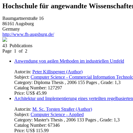
Hochschule für angewandte Wissenschaft
Baumgartnerstraße 16
86161 Augsburg
Germany
http://www.fh-augsburg.de/
43 Publications
Page 1 of 2
Anwendung von agilen Methoden im industriellen Umfeld
Autor:in:
Peter Killisperger (Author)
Subject:
Computer Science - Commercial Information Technol
Category:
Diploma Thesis , 2006 155 Pages , Grade: 1,3
Catalog Number:
127297
Price:
US$ 45.99
Architektur und Implementierung eines verteilten regelbasie
Autor:in:
M. Sc. Torsten Straßer (Author)
Subject:
Computer Science - Applied
Category:
Master's Thesis , 2006 133 Pages , Grade: 1,3
Catalog Number:
67346
Price:
US$ 115.99