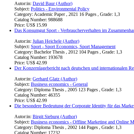
Autor:in:
David Baur (Author)
Subject:
Politics - Environmental Policy
Category:
Academic Paper , 2021 16 Pages , Grade: 1,3
Catalog Number:
988688
Price:
US$ 15.99
Das Konsumgut Sport - Verbraucherverhalten im Zusammen
Autor:in:
Julian Heichele (Author)
Subject:
Sport - Sport Economics, Sport Management
Category:
Bachelor Thesis , 2012 104 Pages , Grade: 1,3
Catalog Number:
193678
Price:
US$ 42.99
Der Konzernlagebericht nach deutschen und internationalen
Autor:in:
Gerhard Glatz (Author)
Subject:
Business economics - General
Category:
Diploma Thesis , 2005 123 Pages , Grade: 1,3
Catalog Number:
46355
Price:
US$ 42.99
Die besondere Bedeutung der Corporate Identity für das Marke
Autor:in:
Birgit Sieburg (Author)
Subject:
Business economics - Offline Marketing and Online M
Category:
Diploma Thesis , 2002 144 Pages , Grade: 1,3
Catalog Number:
17232