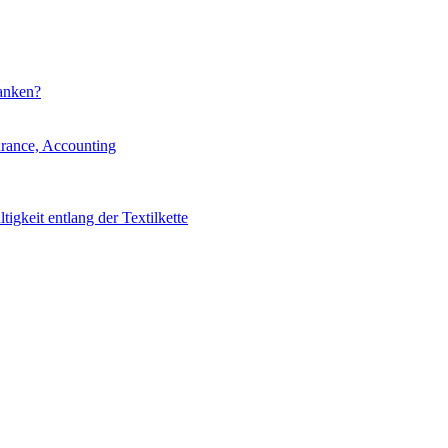
banken?
urance, Accounting
igkeit entlang der Textilkette