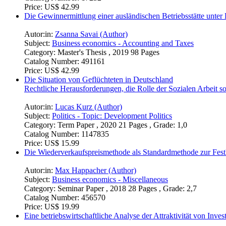
Price:
US$ 42.99
Die Gewinnermittlung einer ausländischen Betriebsstätte un
Autor:in:
Zsanna Savai (Author)
Subject:
Business economics - Accounting and Taxes
Category:
Master's Thesis , 2019 98 Pages
Catalog Number:
491161
Price:
US$ 42.99
Die Situation von Geflüchteten in Deutschland
Rechtliche Herausforderungen, die Rolle der Sozialen Arbeit s
Autor:in:
Lucas Kurz (Author)
Subject:
Politics - Topic: Development Politics
Category:
Term Paper , 2020 21 Pages , Grade: 1,0
Catalog Number:
1147835
Price:
US$ 15.99
Die Wiederverkaufspreismethode als Standardmethode zur Fest
Autor:in:
Max Happacher (Author)
Subject:
Business economics - Miscellaneous
Category:
Seminar Paper , 2018 28 Pages , Grade: 2,7
Catalog Number:
456570
Price:
US$ 19.99
Eine betriebswirtschaftliche Analyse der Attraktivität von Inv