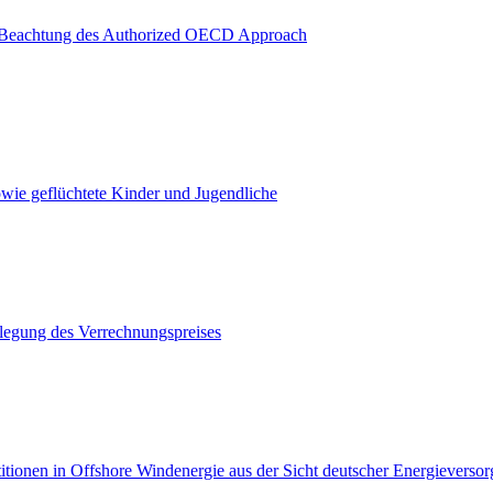
ter Beachtung des Authorized OECD Approach
owie geflüchtete Kinder und Jugendliche
legung des Verrechnungspreises
estitionen in Offshore Windenergie aus der Sicht deutscher Energiever