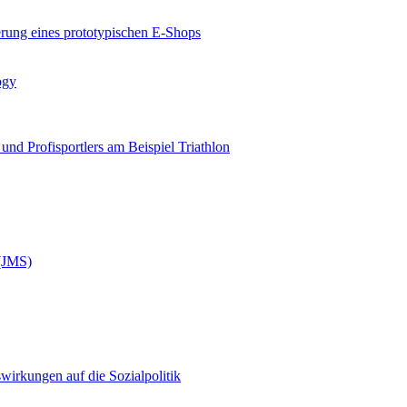
rung eines prototypischen E-Shops
ogy
und Profisportlers am Beispiel Triathlon
 (JMS)
irkungen auf die Sozialpolitik