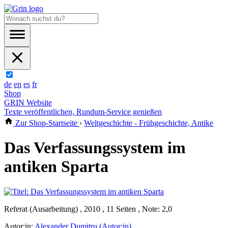
de
en
es
fr
Shop
GRIN Website
Texte veröffentlichen, Rundum-Service genießen
Zur Shop-Startseite
›
Weltgeschichte - Frühgeschichte, Antike
Das Verfassungssystem im
antiken Sparta
Referat (Ausarbeitung) , 2010 , 11 Seiten , Note: 2,0
Autor:in:
Alexander Dumitru (Autor:in)