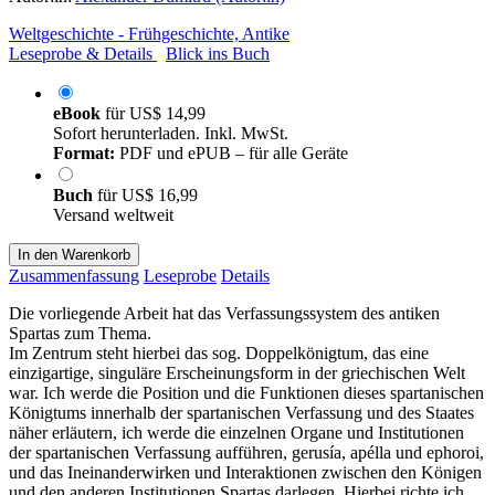
Weltgeschichte - Frühgeschichte, Antike
Leseprobe & Details
Blick ins Buch
eBook
für
US$ 14,99
Sofort herunterladen. Inkl. MwSt.
Format:
PDF und ePUB – für alle Geräte
Buch
für
US$ 16,99
Versand weltweit
In den Warenkorb
Zusammenfassung
Leseprobe
Details
Die vorliegende Arbeit hat das Verfassungssystem des antiken
Spartas zum Thema.
Im Zentrum steht hierbei das sog. Doppelkönigtum, das eine
einzigartige, singuläre Erscheinungsform in der griechischen Welt
war. Ich werde die Position und die Funktionen dieses spartanischen
Königtums innerhalb der spartanischen Verfassung und des Staates
näher erläutern, ich werde die einzelnen Organe und Institutionen
der spartanischen Verfassung aufführen, gerusía, apélla und ephoroi,
und das Ineinanderwirken und Interaktionen zwischen den Königen
und den anderen Institutionen Spartas darlegen. Hierbei richte ich