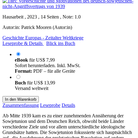
Hausarbeit , 2023 , 14 Seiten , Note: 1.0
Autor:in:
Patrick Mooren (Autor:in)
Geschichte Europas - Zeitalter Weltkriege
Leseprobe & Details
Blick ins Buch
eBook
für
US$ 7,99
Sofort herunterladen. Inkl. MwSt.
Format:
PDF – für alle Geräte
Buch
für
US$ 13,99
Versand weltweit
In den Warenkorb
Zusammenfassung
Leseprobe
Details
Ab Mitte 1939 kam es zu einer zunehmenden Annäherung der
Sowjetunion und dem Deutschen Reich, obwohl beide Länder
verschiedene Ziele und vor allem unterschiedliche ideologische
Grundsätze hatten. Die Sowjetunion fokussierte sich hauptsächlich
auf „die Ausdehnung der proletarischen Revolution auf andere