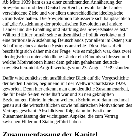
Ab Mitte 1939 kam es zu einer zunehmenden Annäherung der
Sowjetunion und dem Deutschen Reich, obwohl beide Länder
verschiedene Ziele und vor allem unterschiedliche ideologische
Grundsätze hatten. Die Sowjetunion fokussierte sich hauptsächlich
auf „die Ausdehnung der proletarischen Revolution auf andere
Länder und die Erhaltung und Stärkung des Sowjetstaates selbst.“
Während Hitler primär seine antisemitische Politik verfolgte und
eine territoriale Ausdehnung Deutschlands (vor allem im Osten) zur
Schaffung eines autarken Systems anstrebte. Diese Hausarbeit
beschäftigt sich daher mit der Frage, wie es möglich war, dass zwei
ideologisch so unterschiedliche Länder ein Bündnis schlossen und
welche Motivationen hinter dem geheim gehaltenen deutsch-
sowjetischen-nicht-Angriffsvertrags vom 23. August 1939 standen.
Dafür wird zunächst ein ausführlicher Blick auf die Vorgeschichte
der beiden Länder, beginnend mit der Weltwirtschaftskrise 1929,
geworfen. Denn hier erkennt man eine deutliche Zusammenarbeit,
die für beide Seiten vorteilhaft war und zu neu geknüpften
Beziehungen führte. In einem weiteren Schritt wird dann nochmal
genau auf die wirtschaftlichen sowie militärischen Motivationen des
Vertrags geschaut. Abschließend folgt dann im Fazit eine
Zusammenfassung der wichtigsten Aspekte, die zum Vertrag
zwischen Hitler und Stalin geführt haben.
Zusammenfassung der Kapitel