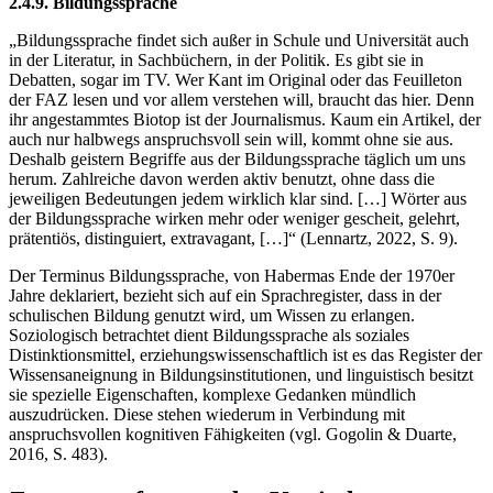
2.4.9. Bildungssprache
„Bildungssprache findet sich außer in Schule und Universität auch
in der Literatur, in Sachbüchern, in der Politik. Es gibt sie in
Debatten, sogar im TV. Wer Kant im Original oder das Feuilleton
der FAZ lesen und vor allem verstehen will, braucht das hier. Denn
ihr angestammtes Biotop ist der Journalismus. Kaum ein Artikel, der
auch nur halbwegs anspruchsvoll sein will, kommt ohne sie aus.
Deshalb geistern Begriffe aus der Bildungssprache täglich um uns
herum. Zahlreiche davon werden aktiv benutzt, ohne dass die
jeweiligen Bedeutungen jedem wirklich klar sind. […] Wörter aus
der Bildungssprache wirken mehr oder weniger gescheit, gelehrt,
prätentiös, distinguiert, extravagant, […]“ (Lennartz, 2022, S. 9).
Der Terminus Bildungssprache, von Habermas Ende der 1970er
Jahre deklariert, bezieht sich auf ein Sprachregister, dass in der
schulischen Bildung genutzt wird, um Wissen zu erlangen.
Soziologisch betrachtet dient Bildungssprache als soziales
Distinktionsmittel, erziehungswissenschaftlich ist es das Register der
Wissensaneignung in Bildungsinstitutionen, und linguistisch besitzt
sie spezielle Eigenschaften, komplexe Gedanken mündlich
auszudrücken. Diese stehen wiederum in Verbindung mit
anspruchsvollen kognitiven Fähigkeiten (vgl. Gogolin & Duarte,
2016, S. 483).