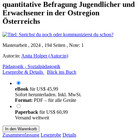
quantitative Befragung Jugendlicher und
Erwachsener in der Ostregion
Österreichs
Masterarbeit , 2024 , 194 Seiten , Note: 1
Autor:in:
Anita Holper (Autor:in)
Pädagogik - Sozialpädagogik
Leseprobe & Details
Blick ins Buch
eBook
für
US$ 45,99
Sofort herunterladen. Inkl. MwSt.
Format:
PDF – für alle Geräte
Paperback
für
US$ 60,99
Versand weltweit
In den Warenkorb
Zusammenfassung
Leseprobe
Details