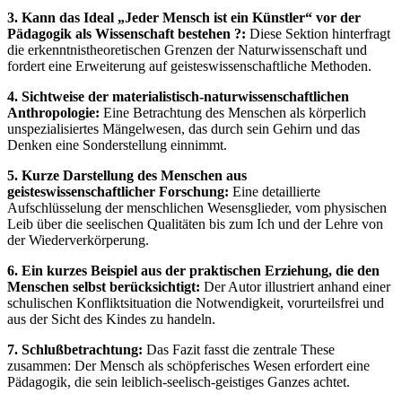
3. Kann das Ideal „Jeder Mensch ist ein Künstler“ vor der
Pädagogik als Wissenschaft bestehen ?:
Diese Sektion hinterfragt
die erkenntnistheoretischen Grenzen der Naturwissenschaft und
fordert eine Erweiterung auf geisteswissenschaftliche Methoden.
4. Sichtweise der materialistisch-naturwissenschaftlichen
Anthropologie:
Eine Betrachtung des Menschen als körperlich
unspezialisiertes Mängelwesen, das durch sein Gehirn und das
Denken eine Sonderstellung einnimmt.
5. Kurze Darstellung des Menschen aus
geisteswissenschaftlicher Forschung:
Eine detaillierte
Aufschlüsselung der menschlichen Wesensglieder, vom physischen
Leib über die seelischen Qualitäten bis zum Ich und der Lehre von
der Wiederverkörperung.
6. Ein kurzes Beispiel aus der praktischen Erziehung, die den
Menschen selbst berücksichtigt:
Der Autor illustriert anhand einer
schulischen Konfliktsituation die Notwendigkeit, vorurteilsfrei und
aus der Sicht des Kindes zu handeln.
7. Schlußbetrachtung:
Das Fazit fasst die zentrale These
zusammen: Der Mensch als schöpferisches Wesen erfordert eine
Pädagogik, die sein leiblich-seelisch-geistiges Ganzes achtet.