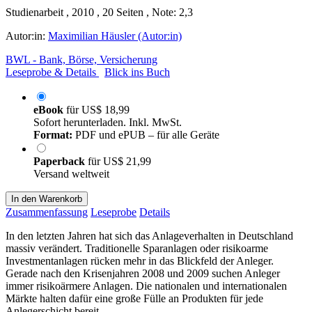
Studienarbeit , 2010 , 20 Seiten , Note: 2,3
Autor:in:
Maximilian Häusler (Autor:in)
BWL - Bank, Börse, Versicherung
Leseprobe & Details
Blick ins Buch
eBook
für
US$ 18,99
Sofort herunterladen. Inkl. MwSt.
Format:
PDF und ePUB – für alle Geräte
Paperback
für
US$ 21,99
Versand weltweit
In den Warenkorb
Zusammenfassung
Leseprobe
Details
In den letzten Jahren hat sich das Anlageverhalten in Deutschland
massiv verändert. Traditionelle Sparanlagen oder risikoarme
Investmentanlagen rücken mehr in das Blickfeld der Anleger.
Gerade nach den Krisenjahren 2008 und 2009 suchen Anleger
immer risikoärmere Anlagen. Die nationalen und internationalen
Märkte halten dafür eine große Fülle an Produkten für jede
Anlegerschicht bereit.