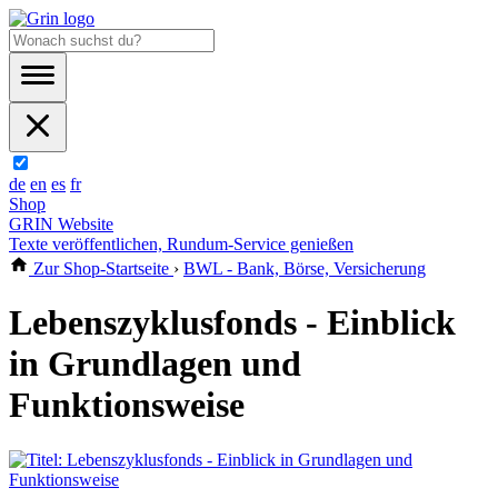
de
en
es
fr
Shop
GRIN Website
Texte veröffentlichen, Rundum-Service genießen
Zur Shop-Startseite
›
BWL - Bank, Börse, Versicherung
Lebenszyklusfonds - Einblick
in Grundlagen und
Funktionsweise