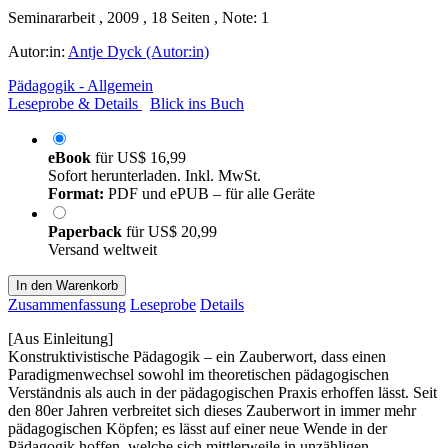
Seminararbeit , 2009 , 18 Seiten , Note: 1
Autor:in:
Antje Dyck (Autor:in)
Pädagogik - Allgemein
Leseprobe & Details
Blick ins Buch
eBook
für
US$ 16,99
Sofort herunterladen. Inkl. MwSt.
Format:
PDF und ePUB – für alle Geräte
Paperback
für
US$ 20,99
Versand weltweit
In den Warenkorb
Zusammenfassung
Leseprobe
Details
[Aus Einleitung]
Konstruktivistische Pädagogik – ein Zauberwort, dass einen
Paradigmenwechsel sowohl im theoretischen pädagogischen
Verständnis als auch in der pädagogischen Praxis erhoffen lässt. Seit
den 80er Jahren verbreitet sich dieses Zauberwort in immer mehr
pädagogischen Köpfen; es lässt auf einer neue Wende in der
Pädagogik hoffen, welche sich mittlerweile in unzähligen