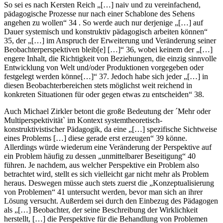
So sei es nach Kersten Reich „[…] naiv und zu vereinfachend,
pädagogische Prozesse nur nach einer Schablone des Sehens
angehen zu wollen“ 34 . So werde auch nur derjenige „[…] auf
Dauer systemisch und konstruktiv pädagogisch arbeiten können“
35, der „[…] im Anspruch der Erweiterung und Veränderung seiner
Beobachterperspektiven bleib[e] […]“ 36, wobei keinem der „[…]
engere Inhalt, die Richtigkeit von Beziehungen, die einzig sinnvolle
Entwicklung von Welt und/oder Produktionen vorgegeben oder
festgelegt werden könne[…]“ 37. Jedoch habe sich jeder „[…] in
diesen Beobachterbereichen stets möglichst weit reichend in
konkreten Situationen für oder gegen etwas zu entscheiden“ 38.
Auch Michael Zirkler betont die große Bedeutung der ´Mehr oder
Multiperspektivität` im Kontext systemtheoretisch-
konstruktivistischer Pädagogik, da eine „[…] spezifische Sichtweise
eines Problems […] diese gerade erst erzeugen“ 39 könne.
Allerdings würde wiederum eine Veränderung der Perspektive auf
ein Problem häufig zu dessen „unmittelbarer Beseitigung“ 40
führen. Je nachdem, aus welcher Perspektive ein Problem also
betrachtet wird, stellt es sich vielleicht gar nicht mehr als Problem
heraus. Deswegen müsse auch stets zuerst die „Konzeptualisierung
von Problemen“ 41 untersucht werden, bevor man sich an ihrer
Lösung versucht. Außerdem sei durch den Einbezug des Pädagogen
als „[…] Beobachter, der seine Beschreibung der Wirklichkeit
herstellt, […] die Perspektive für die Behandlung von Problemen