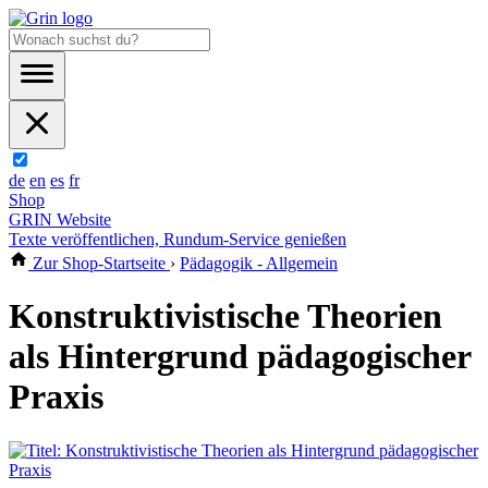
de
en
es
fr
Shop
GRIN Website
Texte veröffentlichen, Rundum-Service genießen
Zur Shop-Startseite
›
Pädagogik - Allgemein
Konstruktivistische Theorien
als Hintergrund pädagogischer
Praxis