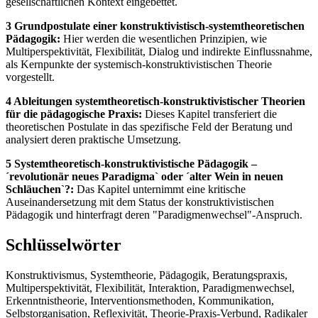
gesellschaftlichen Kontext eingebettet.
3 Grundpostulate einer konstruktivistisch-systemtheoretischen
Pädagogik:
Hier werden die wesentlichen Prinzipien, wie
Multiperspektivität, Flexibilität, Dialog und indirekte Einflussnahme,
als Kernpunkte der systemisch-konstruktivistischen Theorie
vorgestellt.
4 Ableitungen systemtheoretisch-konstruktivistischer Theorien
für die pädagogische Praxis:
Dieses Kapitel transferiert die
theoretischen Postulate in das spezifische Feld der Beratung und
analysiert deren praktische Umsetzung.
5 Systemtheoretisch-konstruktivistische Pädagogik –
´revolutionär neues Paradigma` oder ´alter Wein in neuen
Schläuchen`?:
Das Kapitel unternimmt eine kritische
Auseinandersetzung mit dem Status der konstruktivistischen
Pädagogik und hinterfragt deren "Paradigmenwechsel"-Anspruch.
Schlüsselwörter
Konstruktivismus, Systemtheorie, Pädagogik, Beratungspraxis,
Multiperspektivität, Flexibilität, Interaktion, Paradigmenwechsel,
Erkenntnistheorie, Interventionsmethoden, Kommunikation,
Selbstorganisation, Reflexivität, Theorie-Praxis-Verbund, Radikaler