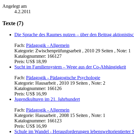
Angelegt am
4.2.2011
Texte (7)
Die Sprache des Raumes nutzen – über den Beitrag aktionistis
Fach:
Pädagogik - Allgemein
Kategorie:
Zwischenprüfungsarbeit , 2010 29 Seiten , Note: 1
Katalognummer:
166127
Preis:
US$ 18,99
Sucht im Familiensystem – Wege aus der Co-Abhängigkeit
Fach:
Pädagogik - Pädagogische Psychologie
Kategorie:
Hausarbeit , 2010 19 Seiten , Note: 2
Katalognummer:
166126
Preis:
US$ 16,99
Jugendkulturen im 21. Jahrhundert
Fach:
Pädagogik - Allgemein
Kategorie:
Hausarbeit , 2008 15 Seiten , Note: 1
Katalognummer:
166123
Preis:
US$ 16,99
Schule im Wandel - Herausforderungen lebensweltorientierter S