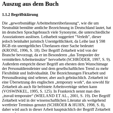
Auszug aus dem Buch
1.1.2 Begriffsklärung
Die „gewerbsmäßige Arbeitnehmerüberlassung“, wie die um
Neutralität bemühte amtliche Bezeichnung in Deutschland lautet, hat
im deutschen Sprachgebrauch viele Synonyme, die unterschiedliche
Assoziationen auslösen. Leiharbeit suggeriert "Verleih", dieser
jedoch beinhaltet juristisch Unentgeltlichkeit, da Leihe laut § 598
BGB ein unentgeltliches Überlassen einer Sache bedeutet
(KRONE, 1996, S. 18). Der Begriff Zeitarbeit wird von der
Branche bevorzugt, da er im Besonderen „das Temporäre der
vermittelten Arbeitseinsätze“ hervorhebt (SCHRÖDER, 1997, S. 9).
Außerdem entspricht dieser Begriff am ehesten dem Wunschimage
der Personaldienstleister und dem gesellschaftlichen Trend zu mehr
Flexibilität und Individualität. Die Bezeichnungen Flexarbeit und
Personalleasing sind seltener, aber auch gebräuchlich. Zeitarbeit ist
eine Übersetzung des englischen „temporary work“, das sowohl für
Zeitarbeit als auch für befristete Arbeitsverträge stehen kann
(VOSWINKEL, 1995, S. 125). In Frankreich nennt man dies
„travail temporaire“ (WIELAND ET AL., 2001, S. 19). Der Begriff
Zeitarbeit wird in der wissenschaftlichen Literatur als weitgehend
wertfreier Terminus genutzt (SCHRÖER & HUHN, 1998, S. 8),
daher wird auch in dieser Arbeit hauptsächlich der Begriff Zeitarbeit