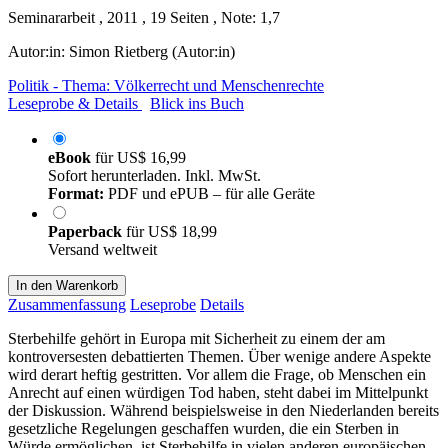
Seminararbeit , 2011 , 19 Seiten , Note: 1,7
Autor:in:
Simon Rietberg (Autor:in)
Politik - Thema: Völkerrecht und Menschenrechte
Leseprobe & Details
Blick ins Buch
eBook
für
US$ 16,99
Sofort herunterladen. Inkl. MwSt.
Format:
PDF und ePUB – für alle Geräte
Paperback
für
US$ 18,99
Versand weltweit
In den Warenkorb
Zusammenfassung
Leseprobe
Details
Sterbehilfe gehört in Europa mit Sicherheit zu einem der am
kontroversesten debattierten Themen. Über wenige andere Aspekte
wird derart heftig gestritten. Vor allem die Frage, ob Menschen ein
Anrecht auf einen würdigen Tod haben, steht dabei im Mittelpunkt
der Diskussion. Während beispielsweise in den Niederlanden bereits
gesetzliche Regelungen geschaffen wurden, die ein Sterben in
Würde ermöglichen, ist Sterbehilfe in vielen anderen europäischen