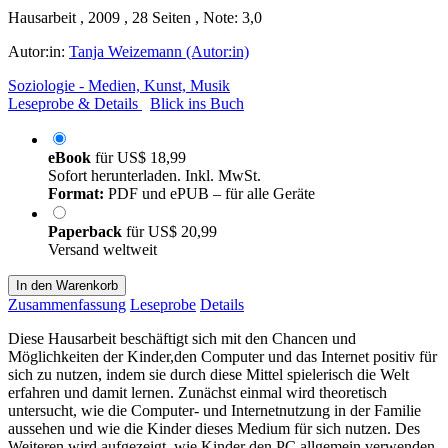
Hausarbeit , 2009 , 28 Seiten , Note: 3,0
Autor:in:
Tanja Weizemann (Autor:in)
Soziologie - Medien, Kunst, Musik
Leseprobe & Details
Blick ins Buch
eBook
für
US$ 18,99
Sofort herunterladen. Inkl. MwSt.
Format:
PDF und ePUB – für alle Geräte
Paperback
für
US$ 20,99
Versand weltweit
In den Warenkorb
Zusammenfassung
Leseprobe
Details
Diese Hausarbeit beschäftigt sich mit den Chancen und
Möglichkeiten der Kinder,den Computer und das Internet positiv für
sich zu nutzen, indem sie durch diese Mittel spielerisch die Welt
erfahren und damit lernen. Zunächst einmal wird theoretisch
untersucht, wie die Computer- und Internetnutzung in der Familie
aussehen und wie die Kinder dieses Medium für sich nutzen. Des
Weiteren wird aufgezeigt, wie Kinder den PC allgemein verwenden