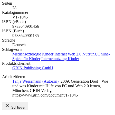
Seiten
28
Katalognummer
V171045
ISBN (eBook)
9783640901456
ISBN (Buch)
9783640901135
Sprache
Deutsch
Schlagworte
Mediensoziologie
Kinder
Internet
Web 2.0
Nutzung
Online-
Spiele für Kinder
Internetnutzung Kinder
Produktsicherheit
GRIN Publishing GmbH
Arbeit zitieren
Tanja Weizemann (Autor:in)
, 2009, Generation Doof - Wie
und was Kinder mit Hilfe von PC und Web 2.0 lernen,
München, GRIN Verlag,
https://www.grin.com/document/171045
Schließen