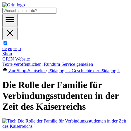
de
en
es
fr
Shop
GRIN Website
Texte veröffentlichen, Rundum-Service genießen
Zur Shop-Startseite
›
Pädagogik - Geschichte der Pädagogik
Die Rolle der Familie für
Verbindungsstudenten in der
Zeit des Kaiserreichs