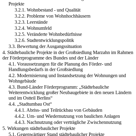
Projekte
3.2.1. Wohnbestand - und Qualität
3.2.2. Probleme von Wohnhochhäusern
3.2.3. Leerstände
3.2.4. Wohnumfeld
3.2.5. Veränderte Wohnbedürfnisse
3.2.6. Stadtentwicklungspolitik
3.3. Bewertung der Ausgangssituation
4. Städtebauliche Projekte in der Großsiedlung Marzahn im Rahmen
der Förderprogramme des Bundes und der Länder
4.1. Voraussetzungen für die Planung des Förder- und
Handlungsbedarfs in der Großsiedlung
4.2. Modernisierung und Instandsetzung der Wohnungen und
Wohngebäude
4.3. Bund-Länder Förderprogramm: „Städtebauliche
Weiterentwicklung großer Neubaugebiete in den neuen Ländern
und im Ostteil Berlins“
4.4. „Stadtumbau Ost“
4.4.1. Abriss- und Teilrückbau von Gebäuden
4.4.2. Um- und Wiedernutzung von baulichen Anlagen
4.4.3. Nachnutzung oder verträgliche Zwischennutzung
5. Wirkungen städtebaulicher Projekte
5.1. Gegenwärtiger Stand städtebaulicher Projekte