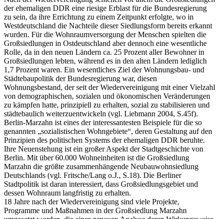
der ehemaligen DDR eine riesige Erblast für die Bundesregierung
zu sein, da ihre Errichtung zu einem Zeitpunkt erfolgte, wo in
Westdeutschland die Nachteile dieser Siedlungsform bereits erkannt
wurden. Für die Wohnraumversorgung der Menschen spielten die
Großsiedlungen in Ostdeutschland aber dennoch eine wesentliche
Rolle, da in den neuen Ländern ca. 25 Prozent aller Bewohner in
Großsiedlungen lebten, während es in den alten Ländern lediglich
1,7 Prozent waren. Ein wesentliches Ziel der Wohnungsbau- und
Städtebaupolitik der Bundesregierung war, diesen
Wohnungsbestand, der seit der Wiedervereinigung mit einer Vielzahl
von demographischen, sozialen und ökonomischen Veränderungen
zu kämpfen hatte, prinzipiell zu erhalten, sozial zu stabilisieren und
städtebaulich weiterzuentwickeln (vgl. Liebmann 2004, S.45f).
Berlin-Marzahn ist eines der interessantesten Beispiele für die so
genannten „sozialistischen Wohngebiete“, deren Gestaltung auf den
Prinzipien des politischen Systems der ehemaligen DDR beruhte.
Ihre Neuenstehung ist ein großer Aspekt der Stadtgeschichte von
Berlin. Mit über 60.000 Wohneinheiten ist die Großsiedlung
Marzahn die größte zusammenhängende Neubauwohnsiedlung
Deutschlands (vgl. Fritsche/Lang o.J., S.18). Die Berliner
Stadtpolitik ist daran interessiert, dass Großsiedlungsgebiet und
dessen Wohnraum langfristig zu erhalten.
18 Jahre nach der Wiedervereinigung sind viele Projekte,
Programme und Maßnahmen in der Großsiedlung Marzahn