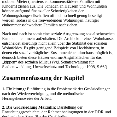
mobilen Mieter (meistens einkommensstärkere Familien mit
Kindern) ziehen aus. Die Schäden an Häusern und Wohnungen
können aufgrund finanzieller Schwierigkeiten der
Wohnungsbaugesellschaften oft nicht schnell genug beseitigt
werden, sodass in die freiwerdenden Wohnungen, häufiger
einkommensschwächere Familien nachziehen.
Nach und nach ist somit eine soziale Ausgrenzung sozial schwachen
Familien nicht mehr aufzuhalten. Die Architektur eines Wohnhauses
entscheidet allerdings nicht allein über die Stabilität des sozialen
Wohnfeldes. Es gibt genügend Beispiele von Hochhäusern, in
denen ein sozialverträgliches Zusammenleben durchaus möglich ist,
dennoch bieten diese Häuser enorme Angriffsflächen für das
„kippen“ des sozialen Milieus (vgl. Senatserwaltung für
Stadtentwicklung, Umweltschutz und Technologie 1998, S.66f).
Zusammenfassung der Kapitel
1. Einleitung:
Einführung in die Problematik der Großsiedlungen
nach der Wiedervereinigung und die methodische
Herangehensweise der Arbeit.
2. Die Großsiedlung Marzahn:
Darstellung der
Entstehungsgeschichte, der Rahmenbedingungen in der DDR und
der baulichen Spezifika der Großsiedlung.