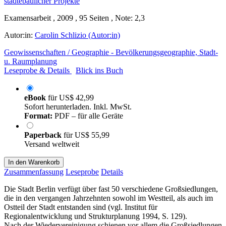
Examensarbeit , 2009 , 95 Seiten , Note: 2,3
Autor:in:
Carolin Schlizio (Autor:in)
Geowissenschaften / Geographie - Bevölkerungsgeographie, Stadt-
u. Raumplanung
Leseprobe & Details
Blick ins Buch
eBook
für
US$ 42,99
Sofort herunterladen. Inkl. MwSt.
Format:
PDF – für alle Geräte
Paperback
für
US$ 55,99
Versand weltweit
In den Warenkorb
Zusammenfassung
Leseprobe
Details
Die Stadt Berlin verfügt über fast 50 verschiedene Großsiedlungen,
die in den vergangen Jahrzehnten sowohl im Westteil, als auch im
Ostteil der Stadt entstanden sind (vgl. Institut für
Regionalentwicklung und Strukturplanung 1994, S. 129).
Nach der Wiedervereinigung schienen vor allem die Großsiedlungen