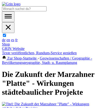
de
en
es
fr
Shop
GRIN Website
Texte veröffentlichen, Rundum-Service genießen
Zur Shop-Startseite
›
Geowissenschaften / Geographie -
Bevölkerungsgeographie, Stadt- u. Raumplanung
Die Zukunft der Marzahner
"Platte" - Wirkungen
städtebaulicher Projekte