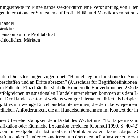
erungseffekte im Einzelhandelssektor durch eine Verknüpfung von Liter
 internationaler Strategien auf Profitabilität und Marktkonzentration 
elhandel
struktur
nsion auf die Profitabilität
schiedlichen Märkten
 den Dienstleistungen zugeordnet. “Handel liegt im funktionellen Sinne 
eschaffen und an Dritte absetzen” (Ausschuss für Begriffsdefinitionen
Falle der Einzelhändler sind die Kunden die Endverbraucher. 236 de
n erfolgreichen transnationalen Handelsunternehmen kommen aus dem L
en. Der Handelssektor ist weitaus weniger internationalisiert als beispi
ibt es nur wenige Einzelhandelsunternehmen, die den überwiegenden T
iedlichen Anforderungen, die an Handelsunternehmen im Kontext der Inte
er Überlebensfähigkeit dem Diktat des Wachstums. “For large mass mark
ifikation oder räumliche Expansion erreichen (Conradi 1999, S. 40-42).
n mit weitgehend substituierbaren Produkten vorerst keine adäquate 
ft in andere Länder expandieren, um dort eventuell günstiger zu pro