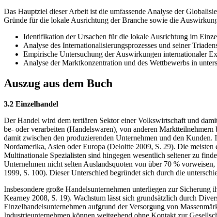
Das Hauptziel dieser Arbeit ist die umfassende Analyse der Globalisi
Gründe für die lokale Ausrichtung der Branche sowie die Auswirkungen
Identifikation der Ursachen für die lokale Ausrichtung im Einz
Analyse des Internationalisierungsprozesses und seiner Triaden
Empirische Untersuchung der Auswirkungen internationaler Expa
Analyse der Marktkonzentration und des Wettbewerbs in unter
Auszug aus dem Buch
3.2 Einzelhandel
Der Handel wird dem tertiären Sektor einer Volkswirtschaft und damit
be- oder verarbeiten (Handelswaren), von anderen Marktteilnehmern b
damit zwischen den produzierenden Unternehmen und den Kunden. Im 
Nordamerika, Asien oder Europa (Deloitte 2009, S. 29). Die meiste
Multinationale Spezialisten sind hingegen wesentlich seltener zu find
Unternehmen nicht selten Auslandsquoten von über 70 % vorweisen, g
1999, S. 100). Dieser Unterschied begründet sich durch die untersch
Insbesondere große Handelsunternehmen unterliegen zur Sicherung ihr
Kearney 2008, S. 19). Wachstum lässt sich grundsätzlich durch Divers
Einzelhandelsunternehmen aufgrund der Versorgung von Massenmärkte
Industrieunternehmen können weitgehend ohne Kontakt zur Gesellscha