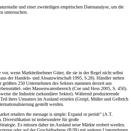
aturstudie und einer zweiteiligen empirischen Datenanalyse, um die
zu untersuchen.
vor, wenn Marktteilnehmer Güter, die sie in der Regel nicht selbst
 aus der Handels- und Absatzwirtschaft 1995, S.28). Händler stehen
r größten 250 Unternehmen des Sektors stammen derzeit aus
ebensmittel- oder Massenwarenbereich (Coe und Hess 2005, S. 450).
elsweise die Industrie (sekundärer Sektor). Während produzierende
eil ihres Umsatzes im Ausland erzielen (Greipl, Müller und Gelbrich
rnationalisierung gestellt werden.
et retailers the message is simple: Expand or perish” (A.T.
 Diversifikation ist insbesondere für große
Strategie. Es müssen daher im Ausland neue Märkte erobert werden.
duzieren oder auf der Geschäftsebene (B2B) mit anderen Unternehmen