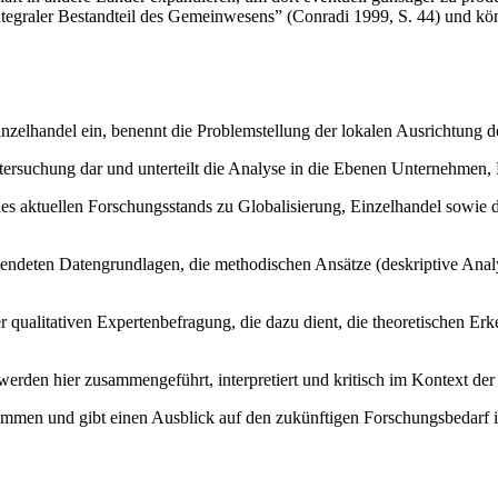
ntegraler Bestandteil des Gemeinwesens” (Conradi 1999, S. 44) und kö
nzelhandel ein, benennt die Problemstellung der lokalen Ausrichtung d
ntersuchung dar und unterteilt die Analyse in die Ebenen Unternehme
des aktuellen Forschungsstands zu Globalisierung, Einzelhandel sowie d
wendeten Datengrundlagen, die methodischen Ansätze (deskriptive Anal
er qualitativen Expertenbefragung, die dazu dient, die theoretischen Er
rden hier zusammengeführt, interpretiert und kritisch im Kontext der 
sammen und gibt einen Ausblick auf den zukünftigen Forschungsbedarf im