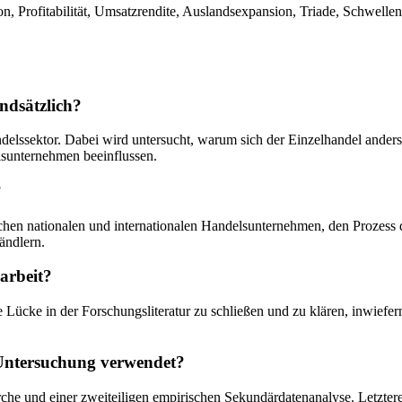
tion, Profitabilität, Umsatzrendite, Auslandsexpansion, Triade, Schw
ndsätzlich?
ndelssektor. Dabei wird untersucht, warum sich der Einzelhandel anders
elsunternehmen beeinflussen.
?
schen nationalen und internationalen Handelsunternehmen, den Prozess d
ändlern.
arbeit?
Lücke in der Forschungsliteratur zu schließen und zu klären, inwiefern i
 Untersuchung verwendet?
rche und einer zweiteiligen empirischen Sekundärdatenanalyse. Letztere 