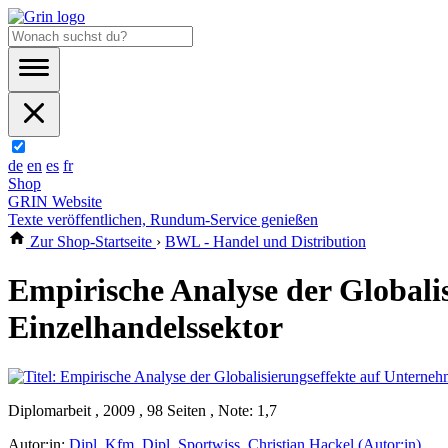
de
en
es
fr
Shop
GRIN Website
Texte veröffentlichen, Rundum-Service genießen
Zur Shop-Startseite
›
BWL - Handel und Distribution
Empirische Analyse der Global
Einzelhandelssektor
Diplomarbeit , 2009 , 98 Seiten , Note: 1,7
Autor:in:
Dipl. Kfm, Dipl. Sportwiss. Christian Hackel (Autor:in)