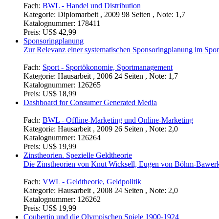
Fach:
BWL - Handel und Distribution
Kategorie:
Diplomarbeit , 2009 98 Seiten , Note: 1,7
Katalognummer:
178411
Preis:
US$ 42,99
Sponsoringplanung
Zur Relevanz einer systematischen Sponsoringplanung im Spor
Fach:
Sport - Sportökonomie, Sportmanagement
Kategorie:
Hausarbeit , 2006 24 Seiten , Note: 1,7
Katalognummer:
126265
Preis:
US$ 18,99
Dashboard for Consumer Generated Media
Fach:
BWL - Offline-Marketing und Online-Marketing
Kategorie:
Hausarbeit , 2009 26 Seiten , Note: 2,0
Katalognummer:
126264
Preis:
US$ 19,99
Zinstheorien. Spezielle Geldtheorie
Die Zinstheorien von Knut Wicksell, Eugen von Böhm-Bawerk, 
Fach:
VWL - Geldtheorie, Geldpolitik
Kategorie:
Hausarbeit , 2008 24 Seiten , Note: 2,0
Katalognummer:
126262
Preis:
US$ 19,99
Coubertin und die Olympischen Spiele 1900-1924