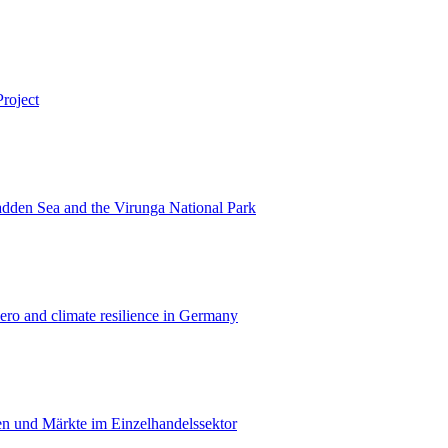
roject
dden Sea and the Virunga National Park
zero and climate resilience in Germany
en und Märkte im Einzelhandelssektor