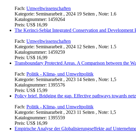
Fach:
Umweltwissenschaften
Kategorie:
Seminararbeit , 2024 19 Seiten , Note: 1.6
Katalognummer:
1459264
Preis:
US$ 16,99
The Kerinci-Seblat Integrated Conservation and Development P
Fach:
Umweltwissenschaften
Kategorie:
Seminararbeit , 2024 12 Seiten , Note: 1.5
Katalognummer:
1459259
Preis:
US$ 16,99
Transboundary Protected Areas. A Comparison between the Wa
Fach:
Politik - Klima- und Umweltpolitik
Kategorie:
Seminararbeit , 2023 14 Seiten , Note: 1,5
Katalognummer:
1395576
Preis:
US$ 15,99
Policy brief. Bridging the gap. Effective pathways towards net
Fach:
Politik - Klima- und Umweltpolitik
Kategorie:
Seminararbeit , 2023 11 Seiten , Note: 1,5
Katalognummer:
1395559
Preis:
US$ 16,99
Empirische Analyse der Globalisierungseffekte auf Unternehm