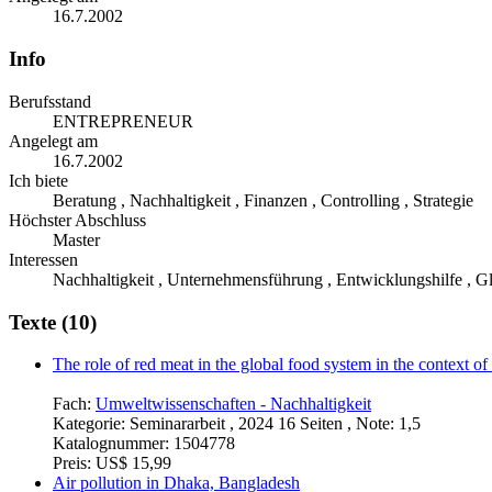
16.7.2002
Info
Berufsstand
ENTREPRENEUR
Angelegt am
16.7.2002
Ich biete
Beratung , Nachhaltigkeit , Finanzen , Controlling , Strategie
Höchster Abschluss
Master
Interessen
Nachhaltigkeit , Unternehmensführung , Entwicklungshilfe , G
Texte (10)
The role of red meat in the global food system in the context o
Fach:
Umweltwissenschaften - Nachhaltigkeit
Kategorie:
Seminararbeit , 2024 16 Seiten , Note: 1,5
Katalognummer:
1504778
Preis:
US$ 15,99
Air pollution in Dhaka, Bangladesh