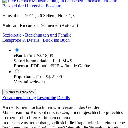
Hausarbeit , 2011 , 26 Seiten , Note: 1,3
Autor:in:
Riccarda J. Schneider (Autor:in)
Soziologie - Beziehungen und Familie
Leseprobe & Details
Blick ins Buch
eBook
für
US$ 18,99
Sofort herunterladen. Inkl. MwSt.
Format:
PDF und ePUB – für alle Geräte
Paperback
für
US$ 21,99
Versand weltweit
In den Warenkorb
Zusammenfassung
Leseprobe
Details
An deutschen Hochschulen wird versucht das Gender
Mainstreaming-Konzept einzusetzen, um ein geschlechtergerechtes
Lernen und Lehren zu implementieren.
In diesem Zusammenhang stellt sich die Frage, wie sieht eine solche
Implementierung realpolitisch aus? Wer gibt die Vorgaben für ein