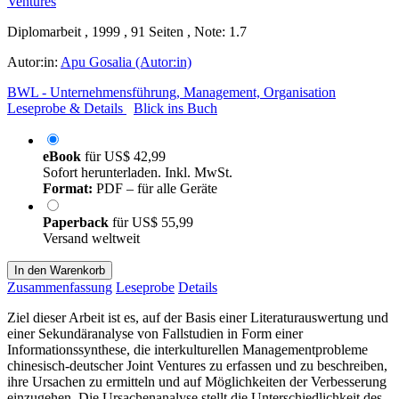
Diplomarbeit , 1999 , 91 Seiten , Note: 1.7
Autor:in:
Apu Gosalia (Autor:in)
BWL - Unternehmensführung, Management, Organisation
Leseprobe & Details
Blick ins Buch
eBook
für
US$ 42,99
Sofort herunterladen. Inkl. MwSt.
Format:
PDF – für alle Geräte
Paperback
für
US$ 55,99
Versand weltweit
In den Warenkorb
Zusammenfassung
Leseprobe
Details
Ziel dieser Arbeit ist es, auf der Basis einer Literaturauswertung und
einer Sekundäranalyse von Fallstudien in Form einer
Informationssynthese, die interkulturellen Managementprobleme
chinesisch-deutscher Joint Ventures zu erfassen und zu beschreiben,
ihre Ursachen zu ermitteln und auf Möglichkeiten der Verbesserung
einzugehen. Die Ursachenanalyse stellt die Unterschiedlichkeit des