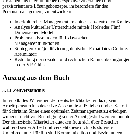
Ursachen aus interkultureller Perspektive zu erläutern und
praxisorientierte Lösungskonzepte, insbesondere für das
Personalmanagement, zu entwickeln.
Interkulturelles Management im chinesisch-deutschen Kontext
Analyse kultureller Unterschiede mittels Hofstedes Fünf-
Dimensionen-Modell
Problemanalyse in den fünf klassischen
Managementfunktionen
Strategien zur Qualifizierung deutscher Expatriates (Culture-
Assimilator)
Bedeutung der sozialen und rechtlichen Rahmenbedingungen
in der VR China
Auszug aus dem Buch
3.1.1 Zeitverständnis
Innerhalb des JV tendiert der deutsche Mitarbeiter dazu, sein
Arbeitspensum in sukzessive Abschnitte aufzuteilen und es Schritt
für Schritt im Sinne eines optimalen Zeitmanagement zu erledigen,
wobei er nicht vor Beendigung seiner Arbeit gestört werden möchte.
Der chinesische Mitarbeiter dagegen freut sich über Besucher
während seiner Arbeit und versteht diese nicht als störende
Unterbrechung. Für ihn sind Kommunikation und Beziehungen