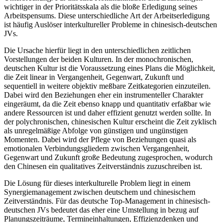
wichtiger in der Prioritätsskala als die bloße Erledigung seines
Arbeitspensums. Diese unterschiedliche Art der Arbeitserledigung
ist häufig Auslöser interkultureller Probleme in chinesisch-deutschen
JVs.
Die Ursache hierfür liegt in den unterschiedlichen zeitlichen
Vorstellungen der beiden Kulturen. In der monochronischen,
deutschen Kultur ist die Voraussetzung eines Plans die Möglichkeit,
die Zeit linear in Vergangenheit, Gegenwart, Zukunft und
sequentiell in weitere objektiv meßbare Zeitkategorien einzuteilen.
Dabei wird den Beziehungen eher ein instrumenteller Charakter
eingeräumt, da die Zeit ebenso knapp und quantitativ erfaßbar wie
andere Ressourcen ist und daher effizient genutzt werden sollte. In
der polychronischen, chinesischen Kultur erscheint die Zeit zyklisch
als unregelmäßige Abfolge von günstigen und ungünstigen
Momenten. Dabei wird der Pflege von Beziehungen quasi als
emotionalen Verbindungsgliedern zwischen Vergangenheit,
Gegenwart und Zukunft große Bedeutung zugesprochen, wodurch
den Chinesen ein qualitatives Zeitverständnis zuzuschreiben ist.
Die Lösung für dieses interkulturelle Problem liegt in einem
Synergiemanagement zwischen deutschem und chinesischem
Zeitverständnis. Für das deutsche Top-Management in chinesisch-
deutschen JVs bedeutet das eher eine Umstellung in bezug auf
Planungszeiträume, Termineinhaltungen, Effizienzdenken und