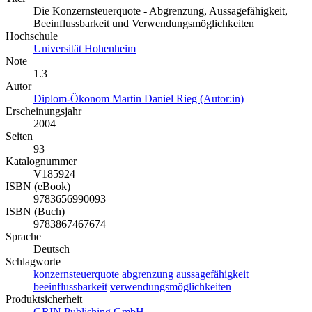
Die Konzernsteuerquote - Abgrenzung, Aussagefähigkeit,
Beeinflussbarkeit und Verwendungsmöglichkeiten
Hochschule
Universität Hohenheim
Note
1.3
Autor
Diplom-Ökonom Martin Daniel Rieg (Autor:in)
Erscheinungsjahr
2004
Seiten
93
Katalognummer
V185924
ISBN (eBook)
9783656990093
ISBN (Buch)
9783867467674
Sprache
Deutsch
Schlagworte
konzernsteuerquote
abgrenzung
aussagefähigkeit
beeinflussbarkeit
verwendungsmöglichkeiten
Produktsicherheit
GRIN Publishing GmbH