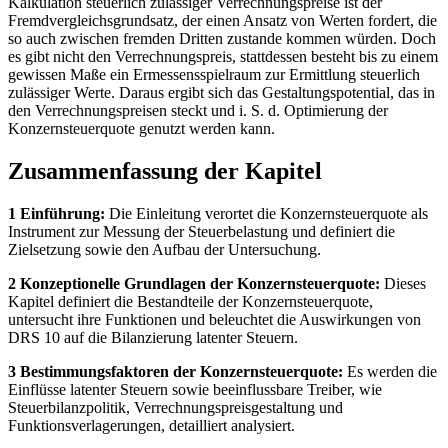
Kalkulation steuerlich zulässiger Verrechnungspreise ist der
Fremdvergleichsgrundsatz, der einen Ansatz von Werten fordert, die
so auch zwischen fremden Dritten zustande kommen würden. Doch
es gibt nicht den Verrechnungspreis, stattdessen besteht bis zu einem
gewissen Maße ein Ermessensspielraum zur Ermittlung steuerlich
zulässiger Werte. Daraus ergibt sich das Gestaltungspotential, das in
den Verrechnungspreisen steckt und i. S. d. Optimierung der
Konzernsteuerquote genutzt werden kann.
Zusammenfassung der Kapitel
1 Einführung:
Die Einleitung verortet die Konzernsteuerquote als
Instrument zur Messung der Steuerbelastung und definiert die
Zielsetzung sowie den Aufbau der Untersuchung.
2 Konzeptionelle Grundlagen der Konzernsteuerquote:
Dieses
Kapitel definiert die Bestandteile der Konzernsteuerquote,
untersucht ihre Funktionen und beleuchtet die Auswirkungen von
DRS 10 auf die Bilanzierung latenter Steuern.
3 Bestimmungsfaktoren der Konzernsteuerquote:
Es werden die
Einflüsse latenter Steuern sowie beeinflussbare Treiber, wie
Steuerbilanzpolitik, Verrechnungspreisgestaltung und
Funktionsverlagerungen, detailliert analysiert.