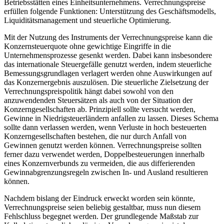
Betriebsstätten eines Einheitsunternehmens. Verrechnungspreise
erfüllen folgende Funktionen: Unterstützung des Geschäftsmodells,
Liquiditätsmanagement und steuerliche Optimierung.
Mit der Nutzung des Instruments der Verrechnungspreise kann die
Konzernsteuerquote ohne gewichtige Eingriffe in die
Unternehmensprozesse gesenkt werden. Dabei kann insbesondere
das internationale Steuergefälle genutzt werden, indem steuerliche
Bemessungsgrundlagen verlagert werden ohne Auswirkungen auf
das Konzernergebnis auszulösen. Die steuerliche Zielsetzung der
Verrechnungspreispolitik hängt dabei sowohl von den
anzuwendenden Steuersätzen als auch von der Situation der
Konzerngesellschaften ab. Prinzipiell sollte versucht werden,
Gewinne in Niedrigsteuerländern anfallen zu lassen. Dieses Schema
sollte dann verlassen werden, wenn Verluste in hoch besteuerten
Konzerngesellschaften bestehen, die nur durch Anfall von
Gewinnen genutzt werden können. Verrechnungspreise sollten
ferner dazu verwendet werden, Doppelbesteuerungen innerhalb
eines Konzernverbunds zu vermeiden, die aus differierenden
Gewinnabgrenzungsregeln zwischen In- und Ausland resultieren
können.
Nachdem bislang der Eindruck erweckt worden sein könnte,
Verrechnungspreise seien beliebig gestaltbar, muss nun diesem
Fehlschluss begegnet werden. Der grundlegende Maßstab zur