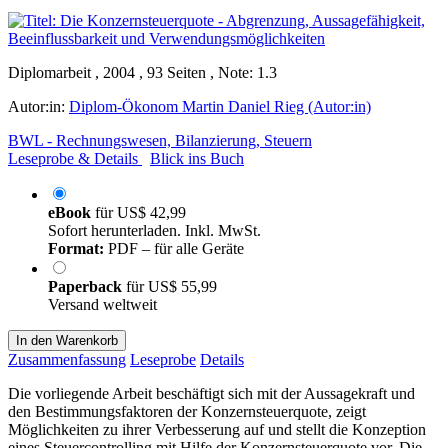
Diplomarbeit , 2004 , 93 Seiten , Note: 1.3
Autor:in:
Diplom-Ökonom Martin Daniel Rieg (Autor:in)
BWL - Rechnungswesen, Bilanzierung, Steuern
Leseprobe & Details
Blick ins Buch
eBook
für
US$ 42,99
Sofort herunterladen. Inkl. MwSt.
Format:
PDF – für alle Geräte
Paperback
für
US$ 55,99
Versand weltweit
In den Warenkorb
Zusammenfassung
Leseprobe
Details
Die vorliegende Arbeit beschäftigt sich mit der Aussagekraft und
den Bestimmungsfaktoren der Konzernsteuerquote, zeigt
Möglichkeiten zu ihrer Verbesserung auf und stellt die Konzeption
eines Steuercontrolling mit Hilfe der Konzernsteuerquote vor. Die