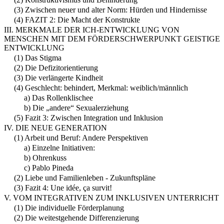
(3) Zwischen neuer und alter Norm: Hürden und Hindernisse
(4) FAZIT 2: Die Macht der Konstrukte
III. MERKMALE DER ICH-ENTWICKLUNG VON
MENSCHEN MIT DEM FÖRDERSCHWERPUNKT GEISTIGE
ENTWICKLUNG
(1) Das Stigma
(2) Die Defizitorientierung
(3) Die verlängerte Kindheit
(4) Geschlecht: behindert, Merkmal: weiblich/männlich
a) Das Rollenklischee
b) Die „andere“ Sexualerziehung
(5) Fazit 3: Zwischen Integration und Inklusion
IV. DIE NEUE GENERATION
(1) Arbeit und Beruf: Andere Perspektiven
a) Einzelne Initiativen:
b) Ohrenkuss
c) Pablo Pineda
(2) Liebe und Familienleben - Zukunftspläne
(3) Fazit 4: Une idée, ça survit!
V. VOM INTEGRATIVEN ZUM INKLUSIVEN UNTERRICHT
(1) Die individuelle Förderplanung
(2) Die weitestgehende Differenzierung