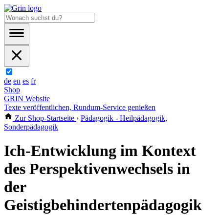
de
en
es
fr
Shop
GRIN Website
Texte veröffentlichen, Rundum-Service genießen
Zur Shop-Startseite
›
Pädagogik - Heilpädagogik,
Sonderpädagogik
Ich-Entwicklung im Kontext
des Perspektivenwechsels in
der
Geistigbehindertenpädagogik