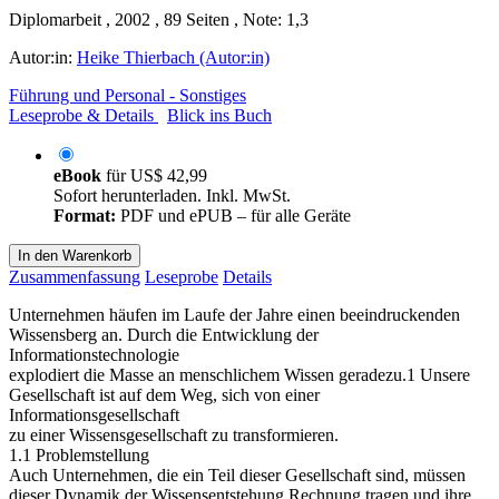
Diplomarbeit , 2002 , 89 Seiten , Note: 1,3
Autor:in:
Heike Thierbach (Autor:in)
Führung und Personal - Sonstiges
Leseprobe & Details
Blick ins Buch
eBook
für
US$ 42,99
Sofort herunterladen. Inkl. MwSt.
Format:
PDF und ePUB – für alle Geräte
In den Warenkorb
Zusammenfassung
Leseprobe
Details
Unternehmen häufen im Laufe der Jahre einen beeindruckenden
Wissensberg an. Durch die Entwicklung der
Informationstechnologie
explodiert die Masse an menschlichem Wissen geradezu.1 Unsere
Gesellschaft ist auf dem Weg, sich von einer
Informationsgesellschaft
zu einer Wissensgesellschaft zu transformieren.
1.1 Problemstellung
Auch Unternehmen, die ein Teil dieser Gesellschaft sind, müssen
dieser Dynamik der Wissensentstehung Rechnung tragen und ihre