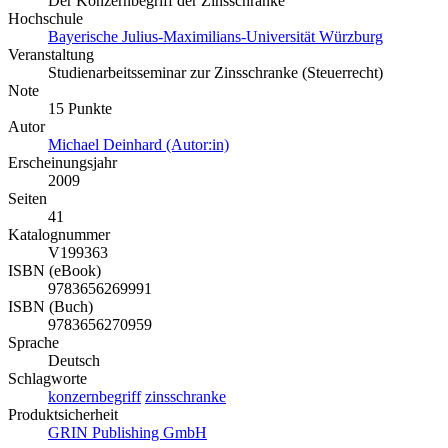
Der Konzernbegriff der Zinsschranke
Hochschule
Bayerische Julius-Maximilians-Universität Würzburg
Veranstaltung
Studienarbeitsseminar zur Zinsschranke (Steuerrecht)
Note
15 Punkte
Autor
Michael Deinhard (Autor:in)
Erscheinungsjahr
2009
Seiten
41
Katalognummer
V199363
ISBN (eBook)
9783656269991
ISBN (Buch)
9783656270959
Sprache
Deutsch
Schlagworte
konzernbegriff
zinsschranke
Produktsicherheit
GRIN Publishing GmbH