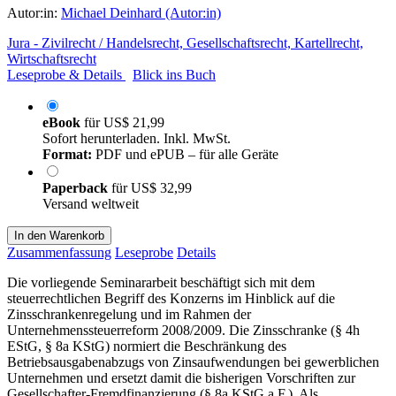
Autor:in:
Michael Deinhard (Autor:in)
Jura - Zivilrecht / Handelsrecht, Gesellschaftsrecht, Kartellrecht,
Wirtschaftsrecht
Leseprobe & Details
Blick ins Buch
eBook
für
US$ 21,99
Sofort herunterladen. Inkl. MwSt.
Format:
PDF und ePUB – für alle Geräte
Paperback
für
US$ 32,99
Versand weltweit
In den Warenkorb
Zusammenfassung
Leseprobe
Details
Die vorliegende Seminararbeit beschäftigt sich mit dem
steuerrechtlichen Begriff des Konzerns im Hinblick auf die
Zinsschrankenregelung und im Rahmen der
Unternehmenssteuerreform 2008/2009. Die Zinsschranke (§ 4h
EStG, § 8a KStG) normiert die Beschränkung des
Betriebsausgabenabzugs von Zinsaufwendungen bei gewerblichen
Unternehmen und ersetzt damit die bisherigen Vorschriften zur
Gesellschafter-Fremdfinanzierung (§ 8a KStG a.F.). Als