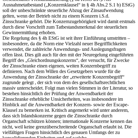
Ausnahmetatbestand („Konzernklausel“ in § 4h Abs.2 S.1 b) EStG)
soll der unbeschränkte steuerliche Abzug der Zinsaufwendung
gelten, wenn der Betrieb nicht zu einem Konzern i.S.d.
Zinsschranke gehört. Die Konzernzugehörigkeit wird damit erstmals
durch diese Vorschrift zum Tatbestandsmerkmal der steuerlichen
Gewinnermittlung erhoben.
Die Regelung des § 4h EStG ist seit ihrer Einführung umstritten –
insbesondere, da die Norm eine Vielzahl neuer Begrifflichkeiten
verwendet, die zahlreiche Anwendungs- und Auslegungsfragen
offen lässt. Dies gilt auch für den mit der Neuregelung eingeführten
Begriff des „Gleichordnungskonzerns“, der versucht, für Zwecke
der Zinsschranke einen eigenen, weiten Konzernbegriff zu
definieren. Nach dem Willen des Gesetzgebers wurde für die
Anwendung der Zinsschranke der „erweiterte Konzernbegriff“
zugrunde gelegt , der sich von dem des gesellschaftsrechtlichen
massiv unterscheidet. Folgt man vielen Stimmen in der Literatur, so
bestehen hinsichtlich der Prüfung der Anwendbarkeit der
Zinsschranke erhebliche Unsicherheiten, was insbesondere im
Hinblick auf die Anwendbarkeit der Konzern- sowie der Escape-
Klausel zu bemerken ist. Kritisch angemerkt wird unter anderem,
dass sich Inlandskonzerne gegen die Zinsschranke durch
Organschaft schützen können; internationale Konzerne kennen das
nicht, weil keine grenzüberschreitende Organschaft erlaubt ist. Die
vielfältigen Fragen hinsichtlich des genauen Umfangs der zu
konsolidierenden Einheiten und auf welche