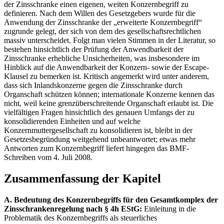
der Zinsschranke einen eigenen, weiten Konzernbegriff zu
definieren. Nach dem Willen des Gesetzgebers wurde für die
Anwendung der Zinsschranke der „erweiterte Konzernbegriff“
zugrunde gelegt, der sich von dem des gesellschaftsrechtlichen
massiv unterscheidet. Folgt man vielen Stimmen in der Literatur, so
bestehen hinsichtlich der Prüfung der Anwendbarkeit der
Zinsschranke erhebliche Unsicherheiten, was insbesondere im
Hinblick auf die Anwendbarkeit der Konzern- sowie der Escape-
Klausel zu bemerken ist. Kritisch angemerkt wird unter anderem,
dass sich Inlandskonzerne gegen die Zinsschranke durch
Organschaft schützen können; internationale Konzerne kennen das
nicht, weil keine grenzüberschreitende Organschaft erlaubt ist. Die
vielfältigen Fragen hinsichtlich des genauen Umfangs der zu
konsolidierenden Einheiten und auf welche
Konzernmuttergesellschaft zu konsolidieren ist, bleibt in der
Gesetzesbegründung weitgehend unbeantwortet; etwas mehr
Antworten zum Konzernbegriff liefert hingegen das BMF-
Schreiben vom 4. Juli 2008.
Zusammenfassung der Kapitel
A. Bedeutung des Konzernbegriffs für den Gesamtkomplex der
Zinsschrankenregelung nach § 4h EStG:
Einleitung in die
Problematik des Konzernbegriffs als steuerliches