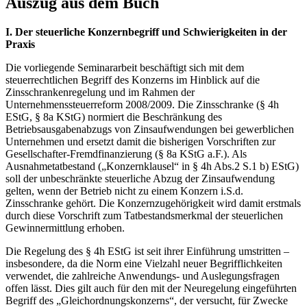
Auszug aus dem Buch
I. Der steuerliche Konzernbegriff und Schwierigkeiten in der
Praxis
Die vorliegende Seminararbeit beschäftigt sich mit dem
steuerrechtlichen Begriff des Konzerns im Hinblick auf die
Zinsschrankenregelung und im Rahmen der
Unternehmenssteuerreform 2008/2009. Die Zinsschranke (§ 4h
EStG, § 8a KStG) normiert die Beschränkung des
Betriebsausgabenabzugs von Zinsaufwendungen bei gewerblichen
Unternehmen und ersetzt damit die bisherigen Vorschriften zur
Gesellschafter-Fremdfinanzierung (§ 8a KStG a.F.). Als
Ausnahmetatbestand („Konzernklausel“ in § 4h Abs.2 S.1 b) EStG)
soll der unbeschränkte steuerliche Abzug der Zinsaufwendung
gelten, wenn der Betrieb nicht zu einem Konzern i.S.d.
Zinsschranke gehört. Die Konzernzugehörigkeit wird damit erstmals
durch diese Vorschrift zum Tatbestandsmerkmal der steuerlichen
Gewinnermittlung erhoben.
Die Regelung des § 4h EStG ist seit ihrer Einführung umstritten –
insbesondere, da die Norm eine Vielzahl neuer Begrifflichkeiten
verwendet, die zahlreiche Anwendungs- und Auslegungsfragen
offen lässt. Dies gilt auch für den mit der Neuregelung eingeführten
Begriff des „Gleichordnungskonzerns“, der versucht, für Zwecke