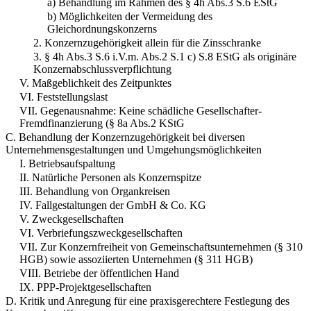
a) Behandlung im Rahmen des § 4h Abs.3 S.6 EStG
b) Möglichkeiten der Vermeidung des
Gleichordnungskonzerns
2. Konzernzugehörigkeit allein für die Zinsschranke
3. § 4h Abs.3 S.6 i.V.m. Abs.2 S.1 c) S.8 EStG als originäre
Konzernabschlussverpflichtung
V. Maßgeblichkeit des Zeitpunktes
VI. Feststellungslast
VII. Gegenausnahme: Keine schädliche Gesellschafter-
Fremdfinanzierung (§ 8a Abs.2 KStG
C. Behandlung der Konzernzugehörigkeit bei diversen
Unternehmensgestaltungen und Umgehungsmöglichkeiten
I. Betriebsaufspaltung
II. Natürliche Personen als Konzernspitze
III. Behandlung von Organkreisen
IV. Fallgestaltungen der GmbH & Co. KG
V. Zweckgesellschaften
VI. Verbriefungszweckgesellschaften
VII. Zur Konzernfreiheit von Gemeinschaftsunternehmen (§ 310
HGB) sowie assoziierten Unternehmen (§ 311 HGB)
VIII. Betriebe der öffentlichen Hand
IX. PPP-Projektgesellschaften
D. Kritik und Anregung für eine praxisgerechtere Festlegung des