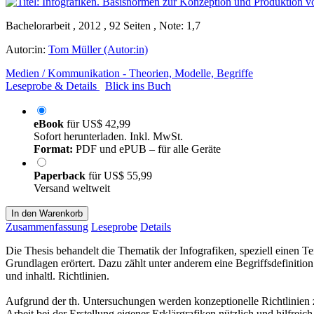
Bachelorarbeit , 2012 , 92 Seiten , Note: 1,7
Autor:in:
Tom Müller (Autor:in)
Medien / Kommunikation - Theorien, Modelle, Begriffe
Leseprobe & Details
Blick ins Buch
eBook
für
US$ 42,99
Sofort herunterladen. Inkl. MwSt.
Format:
PDF und ePUB – für alle Geräte
Paperback
für
US$ 55,99
Versand weltweit
In den Warenkorb
Zusammenfassung
Leseprobe
Details
Die Thesis behandelt die Thematik der Infografiken, speziell einen T
Grundlagen erörtert. Dazu zählt unter anderem eine Begriffsdefiniti
und inhaltl. Richtlinien.
Aufgrund der th. Untersuchungen werden konzeptionelle Richtlinien zur
Arbeit bei der Erstellung eigener Erklärgrafiken nützlich und hilfrei