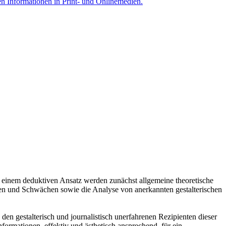
Mit einem deduktiven Ansatz werden zunächst allgemeine theoretische
rken und Schwächen sowie die Analyse von anerkannten gestalterischen
den gestalterisch und journalistisch unerfahrenen Rezipienten dieser
nformationen, effektiv und ästhetisch ansprechend, für ein