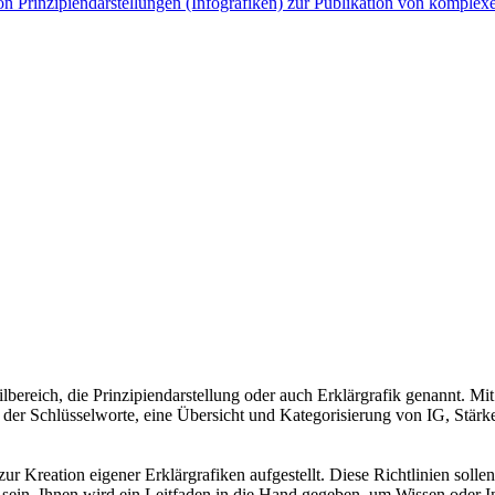
eilbereich, die Prinzipiendarstellung oder auch Erklärgrafik genannt. 
on der Schlüsselworte, eine Übersicht und Kategorisierung von IG, Stä
 Kreation eigener Erklärgrafiken aufgestellt. Diese Richtlinien sollen 
ch sein. Ihnen wird ein Leitfaden in die Hand gegeben, um Wissen oder I