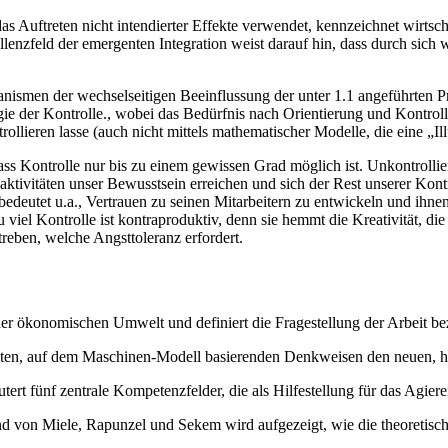
s Auftreten nicht intendierter Effekte verwendet, kennzeichnet wirtscha
lenzfeld der emergenten Integration weist darauf hin, dass durch sic
ismen der wechselseitigen Beeinflussung der unter 1.1 angeführten 
tegie der Kontrolle., wobei das Bedürfnis nach Orientierung und Kontrol
ollieren lasse (auch nicht mittels mathematischer Modelle, die eine „Ill
ss Kontrolle nur bis zu einem gewissen Grad möglich ist. Unkontrolliert
aktivitäten unser Bewusstsein erreichen und sich der Rest unserer Kon
bedeutet u.a., Vertrauen zu seinen Mitarbeitern zu entwickeln und ihne
iel Kontrolle ist kontraproduktiv, denn sie hemmt die Kreativität, die
treben, welche Angsttoleranz erfordert.
 der ökonomischen Umwelt und definiert die Fragestellung der Arbeit b
ten, auf dem Maschinen-Modell basierenden Denkweisen den neuen, hol
tert fünf zentrale Kompetenzfelder, die als Hilfestellung für das Agie
 von Miele, Rapunzel und Sekem wird aufgezeigt, wie die theoretisch