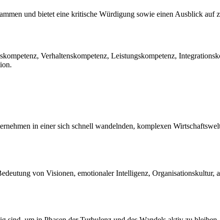
usammen und bietet eine kritische Würdigung sowie einen Ausblick au
gskompetenz, Verhaltenskompetenz, Leistungskompetenz, Integrations
ion.
ernehmen in einer sich schnell wandelnden, komplexen Wirtschaftswelt
eutung von Visionen, emotionaler Intelligenz, Organisationskultur, 
dig sind, um in Phasen der Turbulenz und des Wandels aktiv zu bleiben,