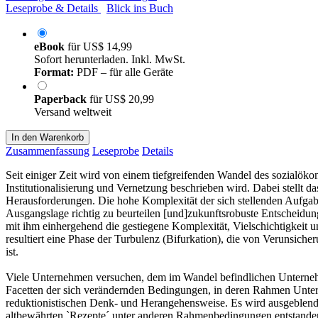
Leseprobe & Details
Blick ins Buch
eBook
für
US$ 14,99
Sofort herunterladen. Inkl. MwSt.
Format:
PDF – für alle Geräte
Paperback
für
US$ 20,99
Versand weltweit
In den Warenkorb
Zusammenfassung
Leseprobe
Details
Seit einiger Zeit wird von einem tiefgreifenden Wandel des sozialö
Institutionalisierung und Vernetzung beschrieben wird. Dabei stellt
Herausforderungen. Die hohe Komplexität der sich stellenden Aufgab
Ausgangslage richtig zu beurteilen [und]zukunftsrobuste Entscheidung
mit ihm einhergehend die gestiegene Komplexität, Vielschichtigkeit 
resultiert eine Phase der Turbulenz (Bifurkation), die von Verunsiche
ist.
Viele Unternehmen versuchen, dem im Wandel befindlichen Unternehmen
Facetten der sich verändernden Bedingungen, in deren Rahmen Unter
reduktionistischen Denk- und Herangehensweise. Es wird ausgeblende
altbewährten `Rezepte´ unter anderen Rahmenbedingungen entstanden 