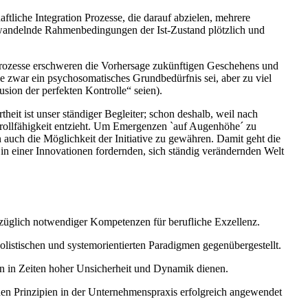
ftliche Integration Prozesse, die darauf abzielen, mehrere
h wandelnde Rahmenbedingungen der Ist-Zustand plötzlich und
Prozesse erschweren die Vorhersage zukünftigen Geschehens und
le zwar ein psychosomatisches Grundbedürfnis sei, aber zu viel
usion der perfekten Kontrolle“ seien).
heit ist unser ständiger Begleiter; schon deshalb, weil nach
trollfähigkeit entzieht. Um Emergenzen `auf Augenhöhe´ zu
n auch die Möglichkeit der Initiative zu gewähren. Damit geht die
 in einer Innovationen fordernden, sich ständig verändernden Welt
ezüglich notwendiger Kompetenzen für berufliche Exzellenz.
istischen und systemorientierten Paradigmen gegenübergestellt.
ren in Zeiten hoher Unsicherheit und Dynamik dienen.
en Prinzipien in der Unternehmenspraxis erfolgreich angewendet