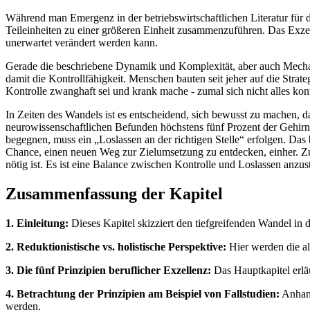
Während man Emergenz in der betriebswirtschaftlichen Literatur für da
Teileinheiten zu einer größeren Einheit zusammenzuführen. Das Exzel
unerwartet verändert werden kann.
Gerade die beschriebene Dynamik und Komplexität, aber auch Mechan
damit die Kontrollfähigkeit. Menschen bauten seit jeher auf die Stra
Kontrolle zwanghaft sei und krank mache - zumal sich nicht alles kontr
In Zeiten des Wandels ist es entscheidend, sich bewusst zu machen, da
neurowissenschaftlichen Befunden höchstens fünf Prozent der Gehirn
begegnen, muss ein „Loslassen an der richtigen Stelle“ erfolgen. Das 
Chance, einen neuen Weg zur Zielumsetzung zu entdecken, einher. Zu v
nötig ist. Es ist eine Balance zwischen Kontrolle und Loslassen anzus
Zusammenfassung der Kapitel
1. Einleitung:
Dieses Kapitel skizziert den tiefgreifenden Wandel in
2. Reduktionistische vs. holistische Perspektive:
Hier werden die al
3. Die fünf Prinzipien beruflicher Exzellenz:
Das Hauptkapitel erläu
4. Betrachtung der Prinzipien am Beispiel von Fallstudien:
Anhand
werden.