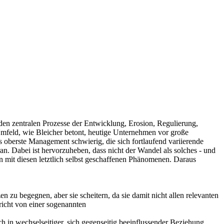
den zentralen Prozesse der Entwicklung, Erosion, Regulierung,
Umfeld, wie Bleicher betont, heutige Unternehmen vor große
oberste Management schwierig, die sich fortlaufend variierende
n. Dabei ist hervorzuheben, dass nicht der Wandel als solches - und
 mit diesen letztlich selbst geschaffenen Phänomenen. Daraus
zu begegnen, aber sie scheitern, da sie damit nicht allen relevanten
icht von einer sogenannten
in wechselseitiger, sich gegenseitig beeinflussender Beziehung