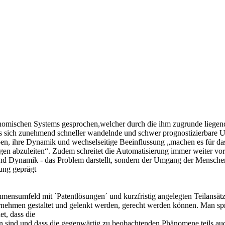
konomischen Systems gesprochen,welcher durch die ihm zugrunde liegen
 das sich zunehmend schneller wandelnde und schwer prognostizierbare 
en, ihre Dynamik und wechselseitige Beeinflussung „machen es für das 
en abzuleiten“. Zudem schreitet die Automatisierung immer weiter vora
und Dynamik - das Problem darstellt, sondern der Umgang der Menschen
rung geprägt
sumfeld mit `Patentlösungen´ und kurzfristig angelegten Teilansätzen 
nehmen gestaltet und gelenkt werden, gerecht werden können. Man spr
t, dass die
sind und dass die gegenwärtig zu beobachtenden Phänomene teils auch 