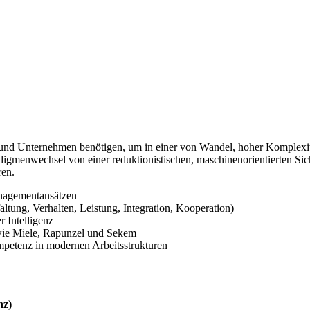
und Unternehmen benötigen, um in einer von Wandel, hoher Komplexitä
adigmenwechsel von einer reduktionistischen, maschinenorientierten Sic
ren.
anagementansätzen
altung, Verhalten, Leistung, Integration, Kooperation)
 Intelligenz
 wie Miele, Rapunzel und Sekem
petenz in modernen Arbeitsstrukturen
nz)