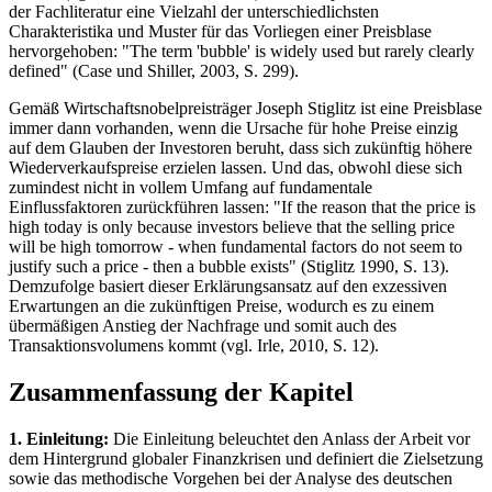
der Fachliteratur eine Vielzahl der unterschiedlichsten
Charakteristika und Muster für das Vorliegen einer Preisblase
hervorgehoben: "The term 'bubble' is widely used but rarely clearly
defined" (Case und Shiller, 2003, S. 299).
Gemäß Wirtschaftsnobelpreisträger Joseph Stiglitz ist eine Preisblase
immer dann vorhanden, wenn die Ursache für hohe Preise einzig
auf dem Glauben der Investoren beruht, dass sich zukünftig höhere
Wiederverkaufspreise erzielen lassen. Und das, obwohl diese sich
zumindest nicht in vollem Umfang auf fundamentale
Einflussfaktoren zurückführen lassen: "If the reason that the price is
high today is only because investors believe that the selling price
will be high tomorrow - when fundamental factors do not seem to
justify such a price - then a bubble exists" (Stiglitz 1990, S. 13).
Demzufolge basiert dieser Erklärungsansatz auf den exzessiven
Erwartungen an die zukünftigen Preise, wodurch es zu einem
übermäßigen Anstieg der Nachfrage und somit auch des
Transaktionsvolumens kommt (vgl. Irle, 2010, S. 12).
Zusammenfassung der Kapitel
1. Einleitung:
Die Einleitung beleuchtet den Anlass der Arbeit vor
dem Hintergrund globaler Finanzkrisen und definiert die Zielsetzung
sowie das methodische Vorgehen bei der Analyse des deutschen