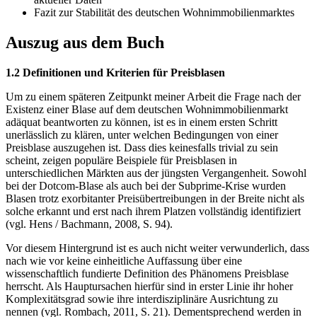
Fazit zur Stabilität des deutschen Wohnimmobilienmarktes
Auszug aus dem Buch
1.2 Definitionen und Kriterien für Preisblasen
Um zu einem späteren Zeitpunkt meiner Arbeit die Frage nach der
Existenz einer Blase auf dem deutschen Wohnimmobilienmarkt
adäquat beantworten zu können, ist es in einem ersten Schritt
unerlässlich zu klären, unter welchen Bedingungen von einer
Preisblase auszugehen ist. Dass dies keinesfalls trivial zu sein
scheint, zeigen populäre Beispiele für Preisblasen in
unterschiedlichen Märkten aus der jüngsten Vergangenheit. Sowohl
bei der Dotcom-Blase als auch bei der Subprime-Krise wurden
Blasen trotz exorbitanter Preisübertreibungen in der Breite nicht als
solche erkannt und erst nach ihrem Platzen vollständig identifiziert
(vgl. Hens / Bachmann, 2008, S. 94).
Vor diesem Hintergrund ist es auch nicht weiter verwunderlich, dass
nach wie vor keine einheitliche Auffassung über eine
wissenschaftlich fundierte Definition des Phänomens Preisblase
herrscht. Als Hauptursachen hierfür sind in erster Linie ihr hoher
Komplexitätsgrad sowie ihre interdisziplinäre Ausrichtung zu
nennen (vgl. Rombach, 2011, S. 21). Dementsprechend werden in