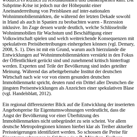
Subprime-Krise ist jedoch nur der Höhepunkt einer
Aneinanderreihung von Preisblasen auf inter-nationalen
Wohnimmobilienmärkten, die während der letzten Dekade sowohl
in Irland als auch in Spanien zu beobachten waren - Rezession
inklusive. Im Zuge dessen wurde deutlich, welche Schlüsselrolle
Wohnimmobilien für Wachstum und Beschäftigung einer
Volkswirtschaft spielen und welch weitreichende Konsequenzen mit
spekulativen Preisübertreibungen einhergehen können (vgl. Demary,
2008, S. 1). Dies ist mit ein Grund, warum auch hierzulande die
Entwicklungen auf Wohnimmobilienmärkten verstärkt in den Fokus
der Öffentlichkeit gerückt sind und zunehmend kritisch hinterfragt
werden. Experten und Teile der Bevölkerung sind indes geteilter
Meinung. Während das arbeitgebernahe Institut der deutschen
Wirtschaft nach wie vor von einem gesunden deutschen
Immobilienmarkt spricht, deuten rund ein Drittel aller Deutschen die
jüngsten Preisentwicklungen als Anzeichen einer spekulativen Blase
(vgl. Handelsblatt, 2012).
Ein regional differenzierter Blick auf die Entwicklung der inserierten
Angebotspreise für Eigentumswohnungen verdeutlicht, dass die
Angst der Bevölkerung vor einer Überhitzung des
Immobilienmarktes nicht unbegründet zu sein scheint. Vor allem
deutsche Metropolregionen können hierbei klar als Treiber aktueller
Preissteigerungen identifiziert werden. So schossen die Preise für