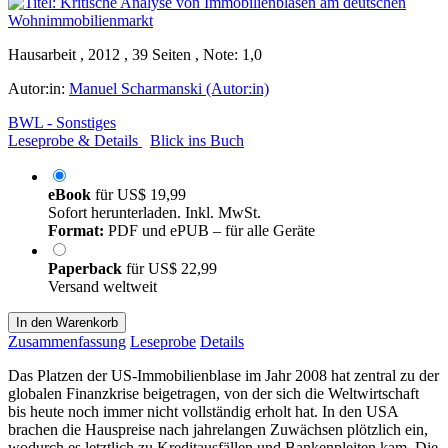
Hausarbeit , 2012 , 39 Seiten , Note: 1,0
Autor:in:
Manuel Scharmanski (Autor:in)
BWL - Sonstiges
Leseprobe & Details
Blick ins Buch
eBook
für
US$ 19,99
Sofort herunterladen. Inkl. MwSt.
Format:
PDF und ePUB – für alle Geräte
Paperback
für
US$ 22,99
Versand weltweit
In den Warenkorb
Zusammenfassung
Leseprobe
Details
Das Platzen der US-Immobilienblase im Jahr 2008 hat zentral zu der
globalen Finanzkrise beigetragen, von der sich die Weltwirtschaft
bis heute noch immer nicht vollständig erholt hat. In den USA
brachen die Hauspreise nach jahrelangen Zuwächsen plötzlich ein,
wodurch es letztlich zu Kreditausfällen und Bankenpleiten kam. Die