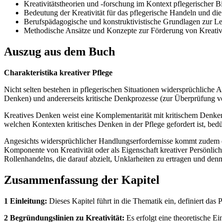
Kreativitätstheorien und -forschung im Kontext pflegerischer B
Bedeutung der Kreativität für das pflegerische Handeln und d
Berufspädagogische und konstruktivistische Grundlagen zur L
Methodische Ansätze und Konzepte zur Förderung von Kreativi
Auszug aus dem Buch
Charakteristika kreativer Pflege
Nicht selten bestehen in pflegerischen Situationen widersprüchlich
Denken) und andererseits kritische Denkprozesse (zur Überprüfung v
Kreatives Denken weist eine Komplementarität mit kritischem Denken 
welchen Kontexten kritisches Denken in der Pflege gefordert ist, bedü
Angesichts widersprüchlicher Handlungserfordernisse kommt zudem di
Komponente von Kreativität oder als Eigenschaft kreativer Persönlich
Rollenhandelns, die darauf abzielt, Unklarheiten zu ertragen und de
Zusammenfassung der Kapitel
1 Einleitung:
Dieses Kapitel führt in die Thematik ein, definiert das P
2 Begründungslinien zu Kreativität:
Es erfolgt eine theoretische E