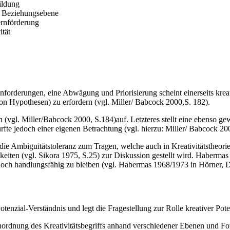
ildung
ie Beziehungsebene
ernförderung
tät
e Anforderungen, eine Abwägung und Priorisierung scheint einerseits k
on Hypothesen) zu erfordern (vgl. Miller/ Babcock 2000,S. 182).
(vgl. Miller/Babcock 2000, S.184)auf. Letzteres stellt eine ebenso g
rfte jedoch einer eigenen Betrachtung (vgl. hierzu: Miller/ Babcock 20
e Ambiguitätstoleranz zum Tragen, welche auch in Kreativitätstheorie
keiten (vgl. Sikora 1975, S.25) zur Diskussion gestellt wird. Habermas
nnoch handlungsfähig zu bleiben (vgl. Habermas 1968/1973 in Hörner, D
otenzial-Verständnis und legt die Fragestellung zur Rolle kreativer Pote
inordnung des Kreativitätsbegriffs anhand verschiedener Ebenen und F