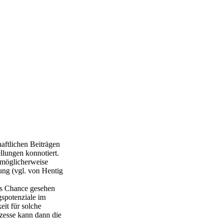
haftlichen Beiträgen
llungen konnotiert.
 möglicherweise
dung (vgl. von Hentig
als Chance gesehen
gspotenziale im
eit für solche
ozesse kann dann die