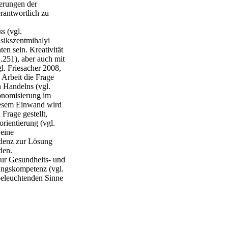
erungen der
erantwortlich zu
s (vgl.
Csikszentmihalyi
en sein. Kreativität
S.251), aber auch mit
gl. Friesacher 2008,
 Arbeit die Frage
n Handelns (vgl.
onomisierung im
diesem Einwand wird
Frage gestellt,
rientierung (vgl.
 eine
idenz zur Lösung
den.
zur Gesundheits- und
ungskompetenz (vgl.
beleuchtenden Sinne