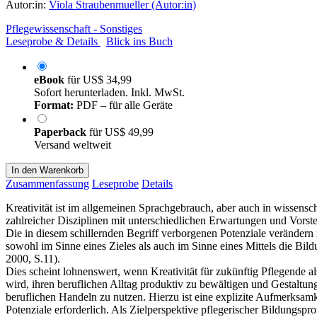
Autor:in:
Viola Straubenmueller (Autor:in)
Pflegewissenschaft - Sonstiges
Leseprobe & Details
Blick ins Buch
eBook
für
US$ 34,99
Sofort herunterladen. Inkl. MwSt.
Format:
PDF – für alle Geräte
Paperback
für
US$ 49,99
Versand weltweit
In den Warenkorb
Zusammenfassung
Leseprobe
Details
Kreativität ist im allgemeinen Sprachgebrauch, aber auch in wissensc
zahlreicher Disziplinen mit unterschiedlichen Erwartungen und Vorste
Die in diesem schillernden Begriff verborgenen Potenziale verändern
sowohl im Sinne eines Zieles als auch im Sinne eines Mittels die Bil
2000, S.11).
Dies scheint lohnenswert, wenn Kreativität für zukünftig Pflegende 
wird, ihren beruflichen Alltag produktiv zu bewältigen und Gestaltun
beruflichen Handeln zu nutzen. Hierzu ist eine explizite Aufmerksamk
Potenziale erforderlich. Als Zielperspektive pflegerischer Bildungspr