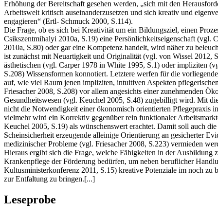
Erhöhung der Bereitschaft gesehen werden, „sich mit den Herausford
Arbeitswelt kritisch auseinanderzusetzen und sich kreativ und eigenv
engagieren“ (Ertl- Schmuck 2000, S.114).
Die Frage, ob es sich bei Kreativität um ein Bildungsziel, einen Prozes
Csikszentmihalyi 2010a, S.19) eine Persönlichkeitseigenschaft (vgl. 
2010a, S.80) oder gar eine Kompetenz handelt, wird näher zu beleucht
ist zunächst mit Neuartigkeit und Originalität (vgl. von Wissel 2012, 
ästhetischen (vgl. Carper 1978 in White 1995, S.1) oder impliziten (v
S.208) Wissensformen konnotiert. Letztere werfen für die vorliegende
auf, wie viel Raum jenen impliziten, intuitiven Aspekten pflegerische
Friesacher 2008, S.208) vor allem angesichts einer zunehmenden Ök
Gesundheitswesen (vgl. Keuchel 2005, S.48) zugebilligt wird. Mit 
nicht die Notwendigkeit einer ökonomisch orientierten Pflegepraxis in 
vielmehr wird ein Korrektiv gegenüber rein funktionaler Arbeitsmarkto
Keuchel 2005, S.19) als wünschenswert erachtet. Damit soll auch die
Scheinsicherheit erzeugende alleinige Orientierung an gesicherter Ev
medizinischer Probleme (vgl. Friesacher 2008, S.223) vermieden wer
Hieraus ergibt sich die Frage, welche Fähigkeiten in der Ausbildung 
Krankenpflege der Förderung bedürfen, um neben beruflicher Handl
Kultusministerkonferenz 2011, S.15) kreative Potenziale im noch zu 
zur Entfaltung zu bringen.[...]
Leseprobe