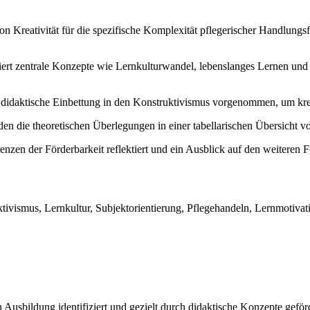
 Kreativität für die spezifische Komplexität pflegerischer Handlungsf
iert zentrale Konzepte wie Lernkulturwandel, lebenslanges Lernen un
 didaktische Einbettung in den Konstruktivismus vorgenommen, um kre
en die theoretischen Überlegungen in einer tabellarischen Übersicht vo
en der Förderbarkeit reflektiert und ein Ausblick auf den weiteren F
ivismus, Lernkultur, Subjektorientierung, Pflegehandeln, Lernmotivatio
en Ausbildung identifiziert und gezielt durch didaktische Konzepte gef