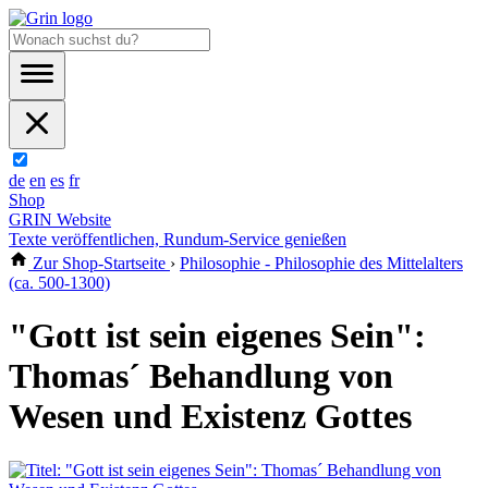
de
en
es
fr
Shop
GRIN Website
Texte veröffentlichen, Rundum-Service genießen
Zur Shop-Startseite
›
Philosophie - Philosophie des Mittelalters
(ca. 500-1300)
"Gott ist sein eigenes Sein":
Thomas´ Behandlung von
Wesen und Existenz Gottes