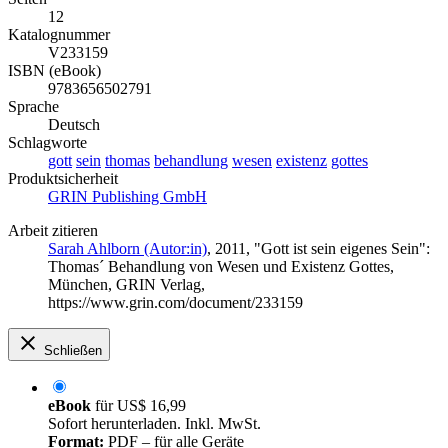
12
Katalognummer
V233159
ISBN (eBook)
9783656502791
Sprache
Deutsch
Schlagworte
gott
sein
thomas
behandlung
wesen
existenz
gottes
Produktsicherheit
GRIN Publishing GmbH
Arbeit zitieren
Sarah Ahlborn (Autor:in)
, 2011, "Gott ist sein eigenes Sein":
Thomas´ Behandlung von Wesen und Existenz Gottes,
München, GRIN Verlag,
https://www.grin.com/document/233159
Schließen
eBook
für
US$ 16,99
Sofort herunterladen. Inkl. MwSt.
Format:
PDF – für alle Geräte