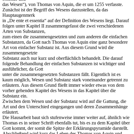
das Wesen“), von Thomas von Aquin, die er um 1255 verfasste.
Zunächst ist der Begriff des Wesens darzustellen, da das
Hauptaugenmerk
in „De ente et essentia“ auf der Definition des Wesens liegt. Darauf
folgen unter Kapitel II zusammengefasst die zwei verschiedenen
Arten von Substanzen,
zum einen die zusammengesetzten und zum anderen die einfachen
Substanzen, da Gott nach Thomas von Aquin eine ganz besondere
Art von einfacher Substanz ist. Aus diesem Grund wird die
zusammengesetzte
Substanz auch nur kurz und oberflächlich behandelt. Die darauf
folgende Behandlung der einfachen Substanzen ist wichtiger und
ausführlicher, da Gott
unter die zusammengesetzten Substanzen fällt. Eigentlich ist es
kaum möglich, Wesen und Substanz stark voneinander getrennt zu
erläutern. Aus diesem Grund fließt immer wieder etwas von dem
vorher gehenden Kapitel des Wesens in das Kapitel über die
Substanz ein.
Zwischen dem Wesen und der Substanz wird auf die Gattung, die
Art und den Unterschied eingegangen und deren Zusammenhänge
erläutert.
Die Hausarbeit baut sich stufenweise immer weiter auf, ähnlich wie
Thomas es in seiner Schrift ebenfalls tut, bis es zu dem Kapitel über
Gott kommt, der somit die Spitze der Erklärungspyramide darstellt.
Abschließend wird kurz das Leben des Thomas von Aquin und