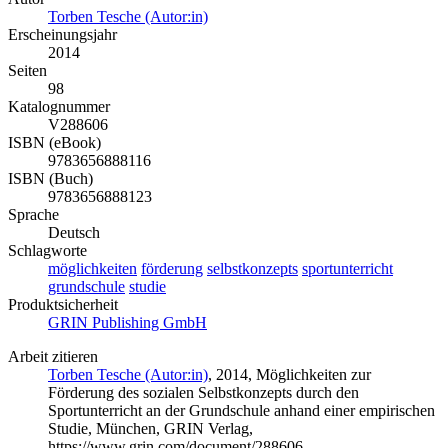
Torben Tesche (Autor:in)
Erscheinungsjahr
2014
Seiten
98
Katalognummer
V288606
ISBN (eBook)
9783656888116
ISBN (Buch)
9783656888123
Sprache
Deutsch
Schlagworte
möglichkeiten
förderung
selbstkonzepts
sportunterricht
grundschule
studie
Produktsicherheit
GRIN Publishing GmbH
Arbeit zitieren
Torben Tesche (Autor:in)
, 2014, Möglichkeiten zur
Förderung des sozialen Selbstkonzepts durch den
Sportunterricht an der Grundschule anhand einer empirischen
Studie, München, GRIN Verlag,
https://www.grin.com/document/288606