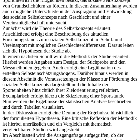
Sportunterricht die Möglichkeit besitzt, das soziale Selbstkonzept
von Grundschchülern zu fördern. In diesem Zusammenhang werden
auch mögliche Unterschiede in der Ausprägung und Entwicklung
des sozialen Selbstkonzepts nach Geschlecht und einer
Vereinsmitgliedschaft untersucht.
Zunächst wird die Theorie des Selbstkonzepts erläutert.
Anschließend erfolgt eine Beschreibung des aktuellen
Forschungsstands zum sozialen Selbstkonzept im Schul- und
Vereinssport mit möglichen Geschlechterdifferenzen. Daraus leiten
sich die Hypothesen der Studie ab.
In einem nächsten Schritt wird die Methodik der Studie erläutert.
Hierbei werden Angaben zum Design, der Stichprobe und den
Messmethoden gegeben. Auch erfolgt eine Legitimation des
erstellten Selbsteinschätzungsbogens. Darüber hinaus werden in
diesem Abschnitt die Voraussetzungen der Klasse zur Förderung des
sozialen Selbstkonzepts dargestellt und die Inhalte der
Sporteinheiten hinsichtlich ihrer Zielorientierung reflektiert.
Exemplarisch erfolgt hierzu die Skizzierung einer Sportstunde.
Nun werden die Ergebnisse der statistischen Analyse beschrieben
und durch Tabellen visualisiert.
In der Diskussion erfolgt eine Deutung der Ergebnisse hinsichtlich
der formulierten Hypothesen. Eine kritische Reflexion der Methodik
ist hierbei unerlässlich und ein Vergleich mit thematisch
vergleichbaren Studien wird angestrebt.
Im Abschlussteil wird die Ausgangsfrage aufgegriffen, ob der