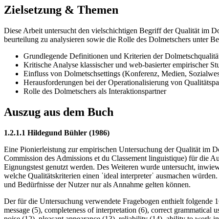
Zielsetzung & Themen
Diese Arbeit untersucht den vielschichtigen Begriff der Qualität im 
beurteilung zu analysieren sowie die Rolle des Dolmetschers unter Ber
Grundlegende Definitionen und Kriterien der Dolmetschqualitä
Kritische Analyse klassischer und web-basierter empirischer St
Einfluss von Dolmetschsettings (Konferenz, Medien, Sozialwes
Herausforderungen bei der Operationalisierung von Qualitätsp
Rolle des Dolmetschers als Interaktionspartner
Auszug aus dem Buch
1.2.1.1 Hildegund Bühler (1986)
Eine Pionierleistung zur empirischen Untersuchung der Qualität im
Commission des Admissions et du Classement linguistique) für die A
Eignungstest genutzt werden. Des Weiteren wurde untersucht, inwiewe
welche Qualitätskriterien einen ˈideal interpreterˈ ausmachen würde
und Bedürfnisse der Nutzer nur als Annahme gelten können.
Der für die Untersuchung verwendete Fragebogen enthielt folgende 16 Kr
message (5), completeness of interpretation (6), correct grammatical u
poise (12), pleasant appearance (13), reliability (14), ability to work 