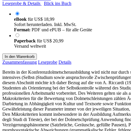
Leseprobe & Details
Blick ins Buch
eBook
für
US$ 18,99
Sofort herunterladen. Inkl. MwSt.
Format:
PDF und ePUB – für alle Geräte
Paperback
für
US$ 20,99
Versand weltweit
In den Warenkorb
Zusammenfassung
Leseprobe
Details
Bereits in der Konferenzdolmetscherausbildung wird nicht nur durch 
intensives (Selbst-)Studium sowie anspruchsvolle Zwischenprüfungen be
diesem Abschnitt möchte ich daher Bezug auf die von A. Riccardi (1
Studenten als Orientierung bei der Selbstkontrolle während des Stud
professionellen Arbeitsmarkt vorbereitet. Des Weiteren gelten sie a
Makrokriterien für die Bewertung von Dolmetschleistungen zählen Ä
Darbietung in Abhängigkeit von Kultur und Textsorte sowie Funktion
Gewährleistung dieser Parameter immer von der jeweiligen Situation,
Den Mikrokriterien kommt insbesondere in der Ausbildung Aufmerksa
degli Studi di Trieste), der bei der Dolmetschprüfung Anwendung fi
Verzögerungsphänomene (Satzbrüche, Geräusche, gefüllte Pausen), 
morphosyntaktische Abweichungen (grammatikalische Fehler, fehlend