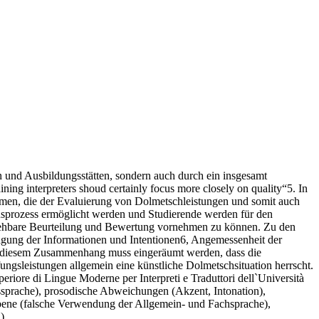
n und Ausbildungsstätten, sondern auch durch ein insgesamt
ning interpreters shoud certainly focus more closely on quality“5. In
hmen, die der Evaluierung von Dolmetschleistungen und somit auch
onsprozess ermöglicht werden und Studierende werden für den
llziehbare Beurteilung und Bewertung vornehmen zu können. Zu den
agung der Informationen und Intentionen6, Angemessenheit der
 In diesem Zusammenhang muss eingeräumt werden, dass die
ngsleistungen allgemein eine künstliche Dolmetschsituation herrscht.
re di Lingue Moderne per Interpreti e Traduttori dell`Università
ssprache), prosodische Abweichungen (Akzent, Intonation),
bene (falsche Verwendung der Allgemein- und Fachsprache),
).