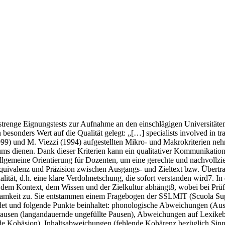
strenge Eignungstests zur Aufnahme an den einschlägigen Universitäte
sonders Wert auf die Qualität gelegt: „[…] specialists involved in trai
999) und M. Viezzi (1994) aufgestellten Mikro- und Makrokriterien ne
iums dienen. Dank dieser Kriterien kann ein qualitativer Kommunikati
ls allgemeine Orientierung für Dozenten, um eine gerechte und nachvo
quivalenz und Präzision zwischen Ausgangs- und Zieltext bzw. Übertr
alität, d.h. eine klare Verdolmetschung, die sofort verstanden wird7.
 dem Kontext, dem Wissen und der Zielkultur abhängt8, wobei bei Prüfu
mkeit zu. Sie entstammen einem Fragebogen der SSLMIT (Scuola Superio
ndet und folgende Punkte beinhaltet: phonologische Abweichungen (Au
Pausen (langandauernde ungefüllte Pausen), Abweichungen auf Lexike
e Kohäsion), Inhaltsabweichungen (fehlende Kohärenz bezüglich Sinn