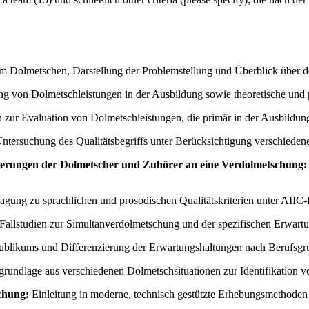
m Dolmetschen, Darstellung der Problemstellung und Überblick über de
g von Dolmetschleistungen in der Ausbildung sowie theoretische und pr
 zur Evaluation von Dolmetschleistungen, die primär in der Ausbildung
tersuchung des Qualitätsbegriffs unter Berücksichtigung verschiedene
derungen der Dolmetscher und Zuhörer an eine Verdolmetschung:
gung zu sprachlichen und prosodischen Qualitätskriterien unter AIIC
 Fallstudien zur Simultanverdolmetschung und der spezifischen Erwart
ublikums und Differenzierung der Erwartungshaltungen nach Berufsgr
undlage aus verschiedenen Dolmetschsituationen zur Identifikation vo
schung:
Einleitung in moderne, technisch gestützte Erhebungsmethoden