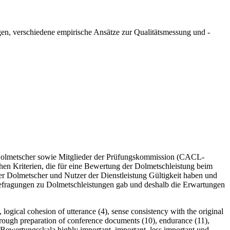
eigen, verschiedene empirische Ansätze zur Qualitätsmessung und -
- Dolmetscher sowie Mitglieder der Prüfungskommission (CACL-
en Kriterien, die für eine Bewertung der Dolmetschleistung beim
er Dolmetscher und Nutzer der Dienstleistung Gültigkeit haben und
nbefragungen zu Dolmetschleistungen gab und deshalb die Erwartungen
 logical cohesion of utterance (4), sense consistency with the original
thorough preparation of conference documents (10), endurance (11),
der Bewertungsskala highly important, important, less important und