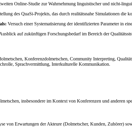
weiten Online-Studie zur Wahrnehmung linguistischer und nicht-linguis
ellung des QuaSi-Projekts, das durch realitätsnahe Simulationen die k
als:
Versuch einer Systematisierung der identifizierten Parameter in e
sblick auf zukünftigen Forschungsbedarf im Bereich der Qualitätsstr
ndolmetschen, Konferenzdolmetschen, Community Interpreting, Qualitäts
hrolle, Sprachvermittlung, Interkulturelle Kommunikation.
olmetschen, insbesondere im Kontext von Konferenzen und anderen spe
lyse von Erwartungen der Akteure (Dolmetscher, Kunden, Zuhörer) sowi