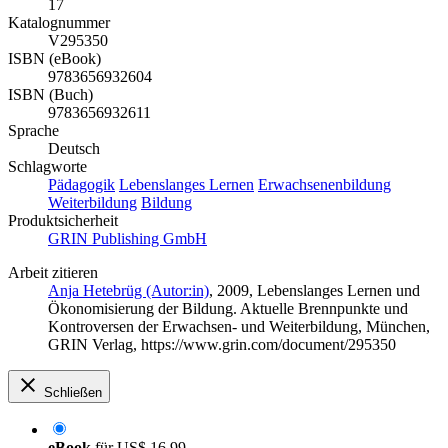
17
Katalognummer
V295350
ISBN (eBook)
9783656932604
ISBN (Buch)
9783656932611
Sprache
Deutsch
Schlagworte
Pädagogik
Lebenslanges Lernen
Erwachsenenbildung
Weiterbildung
Bildung
Produktsicherheit
GRIN Publishing GmbH
Arbeit zitieren
Anja Hetebrüg (Autor:in)
, 2009, Lebenslanges Lernen und
Ökonomisierung der Bildung. Aktuelle Brennpunkte und
Kontroversen der Erwachsen- und Weiterbildung, München,
GRIN Verlag, https://www.grin.com/document/295350
Schließen
eBook
für
US$ 16,99