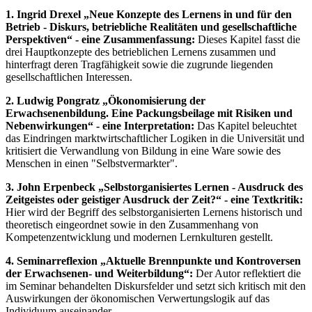
1. Ingrid Drexel „Neue Konzepte des Lernens in und für den
Betrieb - Diskurs, betriebliche Realitäten und gesellschaftliche
Perspektiven“ - eine Zusammenfassung:
Dieses Kapitel fasst die
drei Hauptkonzepte des betrieblichen Lernens zusammen und
hinterfragt deren Tragfähigkeit sowie die zugrunde liegenden
gesellschaftlichen Interessen.
2. Ludwig Pongratz „Ökonomisierung der
Erwachsenenbildung. Eine Packungsbeilage mit Risiken und
Nebenwirkungen“ - eine Interpretation:
Das Kapitel beleuchtet
das Eindringen marktwirtschaftlicher Logiken in die Universität und
kritisiert die Verwandlung von Bildung in eine Ware sowie des
Menschen in einen "Selbstvermarkter".
3. John Erpenbeck „Selbstorganisiertes Lernen - Ausdruck des
Zeitgeistes oder geistiger Ausdruck der Zeit?“ - eine Textkritik:
Hier wird der Begriff des selbstorganisierten Lernens historisch und
theoretisch eingeordnet sowie in den Zusammenhang von
Kompetenzentwicklung und modernen Lernkulturen gestellt.
4. Seminarreflexion „Aktuelle Brennpunkte und Kontroversen
der Erwachsenen- und Weiterbildung“:
Der Autor reflektiert die
im Seminar behandelten Diskursfelder und setzt sich kritisch mit den
Auswirkungen der ökonomischen Verwertungslogik auf das
Individuum auseinander.