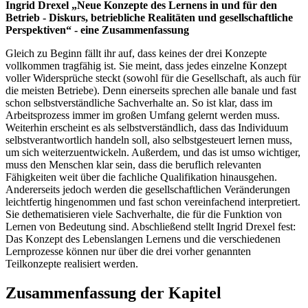
Ingrid Drexel „Neue Konzepte des Lernens in und für den
Betrieb - Diskurs, betriebliche Realitäten und gesellschaftliche
Perspektiven“ - eine Zusammenfassung
Gleich zu Beginn fällt ihr auf, dass keines der drei Konzepte
vollkommen tragfähig ist. Sie meint, dass jedes einzelne Konzept
voller Widersprüche steckt (sowohl für die Gesellschaft, als auch für
die meisten Betriebe). Denn einerseits sprechen alle banale und fast
schon selbstverständliche Sachverhalte an. So ist klar, dass im
Arbeitsprozess immer im großen Umfang gelernt werden muss.
Weiterhin erscheint es als selbstverständlich, dass das Individuum
selbstverantwortlich handeln soll, also selbstgesteuert lernen muss,
um sich weiterzuentwickeln. Außerdem, und das ist umso wichtiger,
muss den Menschen klar sein, dass die beruflich relevanten
Fähigkeiten weit über die fachliche Qualifikation hinausgehen.
Andererseits jedoch werden die gesellschaftlichen Veränderungen
leichtfertig hingenommen und fast schon vereinfachend interpretiert.
Sie dethematisieren viele Sachverhalte, die für die Funktion von
Lernen von Bedeutung sind. Abschließend stellt Ingrid Drexel fest:
Das Konzept des Lebenslangen Lernens und die verschiedenen
Lernprozesse können nur über die drei vorher genannten
Teilkonzepte realisiert werden.
Zusammenfassung der Kapitel