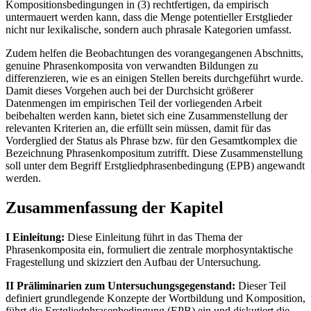
Kompositionsbedingungen in (3) rechtfertigen, da empirisch
untermauert werden kann, dass die Menge potentieller Erstglieder
nicht nur lexikalische, sondern auch phrasale Kategorien umfasst.
Zudem helfen die Beobachtungen des vorangegangenen Abschnitts,
genuine Phrasenkomposita von verwandten Bildungen zu
differenzieren, wie es an einigen Stellen bereits durchgeführt wurde.
Damit dieses Vorgehen auch bei der Durchsicht größerer
Datenmengen im empirischen Teil der vorliegenden Arbeit
beibehalten werden kann, bietet sich eine Zusammenstellung der
relevanten Kriterien an, die erfüllt sein müssen, damit für das
Vorderglied der Status als Phrase bzw. für den Gesamtkomplex die
Bezeichnung Phrasenkompositum zutrifft. Diese Zusammenstellung
soll unter dem Begriff Erstgliedphrasenbedingung (EPB) angewandt
werden.
Zusammenfassung der Kapitel
I Einleitung:
Diese Einleitung führt in das Thema der
Phrasenkomposita ein, formuliert die zentrale morphosyntaktische
Fragestellung und skizziert den Aufbau der Untersuchung.
II Präliminarien zum Untersuchungsgegenstand:
Dieser Teil
definiert grundlegende Konzepte der Wortbildung und Komposition,
führt die Erstgliedphrasenbedingung (EPB) ein und diskutiert die