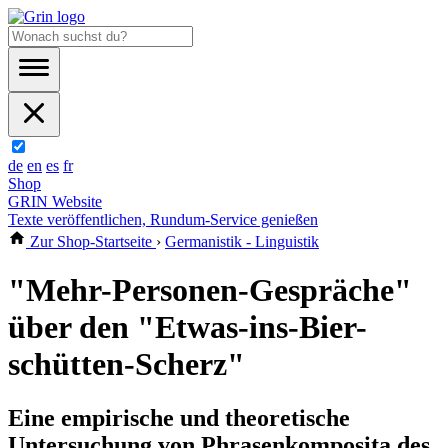
de
en
es
fr
Shop
GRIN Website
Texte veröffentlichen, Rundum-Service genießen
Zur Shop-Startseite
›
Germanistik - Linguistik
"Mehr-Personen-Gespräche"
über den "Etwas-ins-Bier-
schütten-Scherz"
Eine empirische und theoretische
Untersuchung von Phrasenkomposita des