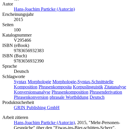
Autor
Hans-Joachim Particke (Autor:in)
Erscheinungsjahr
2015
Seiten
100
Katalognummer
V295466
ISBN (eBook)
9783656932383
ISBN (Buch)
9783656932390
Sprache
Deutsch
Schlagworte
Syntax
Morphologie
Morphologie-Syntax-Schnittstelle
Komposition
Phrasenkomposita
Korpuslinguistik
Zitatanalyse
Konversionsanalyse
Phrasenkomposition
Phrasenderivation
Phrasenkonversion
phrasale Wortbildung
Deutsch
Produktsicherheit
GRIN Publishing GmbH
Arbeit zitieren
Hans-Joachim Particke (Autor:in)
, 2015, "Mehr-Personen-
Gespräche" über den "Etwas-ins-Bier-schütten-Scherz",