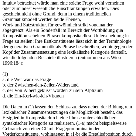
Intuitiv betrachtet würde man eine solche Frage wohl verneinen
oder zumindest wesentliche Einschränkungen erwarten. Dies
geschieht nicht ohne Grund, denn in einem traditionellen
Grammatikmodell werden beide Ebenen,
Wort- und Satzstruktur, für gewöhnlich strikt voneinander
abgegrenzt. Als ein Sonderfall im Bereich der Wortbildung qua
Komposition scheinen Phrasenkomposita diese Unterscheidung in
Frage zu stellen: Ihre Erstkonstituente lässt sich in der Terminologie
der generativen Grammatik als Phrase beschreiben, wohingegen der
Kopf der Zusammensetzung eine lexikalische Kategorie darstellt,
wie die folgenden Beispiele illustrieren (entnommen aus Wiese
1996:184):
(1)
a. die Wer-war-das-Frage
b. der Zwischen-den-Zeilen-Widerstand
c. der Von-Albert-geküsst-worden-zu-sein-Alptraum
d. die Ein-Kerl-wie-ich-Visagen
Die Daten in (1) lassen den Schluss zu, dass neben der Bildung rein
lexikalischer Zusammensetzungen die Möglichkeit besteht, das
Erstglied in Komposita durch eine Phrase unterschiedlicher
syntaktischer Kategorie zu realisieren. (1-a) macht beispielsweise
Gebrauch von einer CP mit Fragepronomina in der
Vorderkonstituente, wohingegen in (1-b) die Erstgliedposition durch