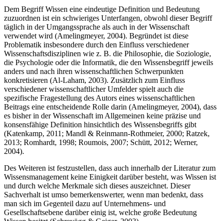
Dem Begriff Wissen eine eindeutige Definition und Bedeutung
zuzuordnen ist ein schwieriges Unterfangen, obwohl dieser Begriff
täglich in der Umgangssprache als auch in der Wissenschaft
verwendet wird (Amelingmeyer, 2004). Begründet ist diese
Problematik insbesondere durch den Einfluss verschiedener
Wissenschaftsdisziplinen wie z. B. die Philosophie, die Soziologie,
die Psychologie oder die Informatik, die den Wissensbegriff jeweils
anders und nach ihren wissenschaftlichen Schwerpunkten
konkretisieren (Al-Laham, 2003). Zusätzlich zum Einfluss
verschiedener wissenschaftlicher Umfelder spielt auch die
spezifische Fragestellung des Autors eines wissenschaftlichen
Beitrags eine entscheidende Rolle darin (Amelingmeyer, 2004), dass
es bisher in der Wissenschaft im Allgemeinen keine präzise und
konsensfähige Definition hinsichtlich des Wissensbegriffs gibt
(Katenkamp, 2011; Mandl & Reinmann-Rothmeier, 2000; Ratzek,
2013; Romhardt, 1998; Roumois, 2007; Schütt, 2012; Werner,
2004).
Des Weiteren ist festzustellen, dass auch innerhalb der Literatur zum
Wissensmanagement keine Einigkeit darüber besteht, was Wissen ist
und durch welche Merkmale sich dieses auszeichnet. Dieser
Sachverhalt ist umso bemerkenswerter, wenn man bedenkt, dass
man sich im Gegenteil dazu auf Unternehmens- und
Gesellschaftsebene darüber einig ist, welche große Bedeutung