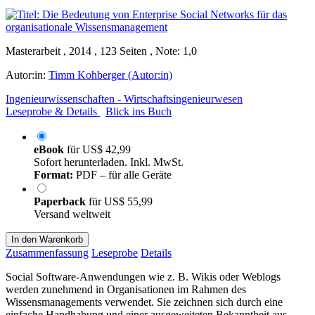
Masterarbeit , 2014 , 123 Seiten , Note: 1,0
Autor:in:
Timm Kohberger (Autor:in)
Ingenieurwissenschaften - Wirtschaftsingenieurwesen
Leseprobe & Details
Blick ins Buch
eBook
für
US$ 42,99
Sofort herunterladen. Inkl. MwSt.
Format:
PDF – für alle Geräte
Paperback
für
US$ 55,99
Versand weltweit
In den Warenkorb
Zusammenfassung
Leseprobe
Details
Social Software-Anwendungen wie z. B. Wikis oder Weblogs
werden zunehmend in Organisationen im Rahmen des
Wissensmanagements verwendet. Sie zeichnen sich durch eine
einfache Handhabung und einer ausgeweiteten Bekanntheit aus.