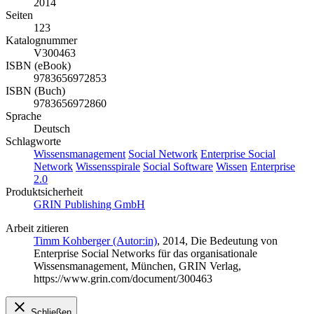
2014
Seiten
123
Katalognummer
V300463
ISBN (eBook)
9783656972853
ISBN (Buch)
9783656972860
Sprache
Deutsch
Schlagworte
Wissensmanagement
Social Network
Enterprise Social
Network
Wissensspirale
Social Software
Wissen
Enterprise
2.0
Produktsicherheit
GRIN Publishing GmbH
Arbeit zitieren
Timm Kohberger (Autor:in)
, 2014, Die Bedeutung von
Enterprise Social Networks für das organisationale
Wissensmanagement, München, GRIN Verlag,
https://www.grin.com/document/300463
Schließen