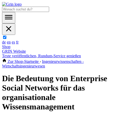
de
en
es
fr
Shop
GRIN Website
Texte veröffentlichen, Rundum-Service genießen
Zur Shop-Startseite
›
Ingenieurwissenschaften -
Wirtschaftsingenieurwesen
Die Bedeutung von Enterprise
Social Networks für das
organisationale
Wissensmanagement