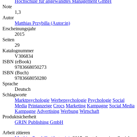
Hochschule für angewandtes Management GmbH
Note
1,3
Autor
Matthias Przybilla (Autor:in)
Erscheinungsjahr
2015
Seiten
29
Katalognummer
V306834
ISBN (eBook)
9783668050273
ISBN (Buch)
9783668050280
Sprache
Deutsch
Schlagworte
Marktpsychologie
Werbepsychologie
Psychologie
Social
Media
Printanzeige
Crocs
Marketing
Kampagne
Social Media
Kampagne
Advertising
Werbung
Wirtschaft
Produktsicherheit
GRIN Publishing GmbH
Arbeit zitieren