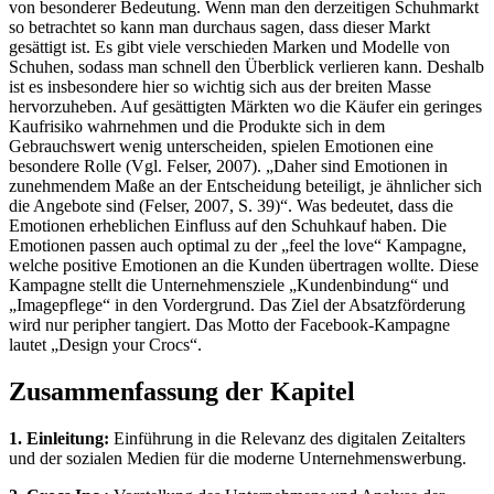
von besonderer Bedeutung. Wenn man den derzeitigen Schuhmarkt
so betrachtet so kann man durchaus sagen, dass dieser Markt
gesättigt ist. Es gibt viele verschieden Marken und Modelle von
Schuhen, sodass man schnell den Überblick verlieren kann. Deshalb
ist es insbesondere hier so wichtig sich aus der breiten Masse
hervorzuheben. Auf gesättigten Märkten wo die Käufer ein geringes
Kaufrisiko wahrnehmen und die Produkte sich in dem
Gebrauchswert wenig unterscheiden, spielen Emotionen eine
besondere Rolle (Vgl. Felser, 2007). „Daher sind Emotionen in
zunehmendem Maße an der Entscheidung beteiligt, je ähnlicher sich
die Angebote sind (Felser, 2007, S. 39)“. Was bedeutet, dass die
Emotionen erheblichen Einfluss auf den Schuhkauf haben. Die
Emotionen passen auch optimal zu der „feel the love“ Kampagne,
welche positive Emotionen an die Kunden übertragen wollte. Diese
Kampagne stellt die Unternehmensziele „Kundenbindung“ und
„Imagepflege“ in den Vordergrund. Das Ziel der Absatzförderung
wird nur peripher tangiert. Das Motto der Facebook-Kampagne
lautet „Design your Crocs“.
Zusammenfassung der Kapitel
1. Einleitung:
Einführung in die Relevanz des digitalen Zeitalters
und der sozialen Medien für die moderne Unternehmenswerbung.