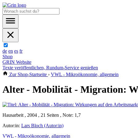
de
en
es
fr
Shop
GRIN Website
Texte veröffentlichen, Rundum-Service genießen
Zur Shop-Startseite
›
VWL - Mikroökonomie, allgemein
Alter - Mobilität - Migration:
Hausarbeit , 2004 , 21 Seiten , Note: 1,7
Autor:in:
Lars Bloch (Autor:in)
VWL - Mikroökonomie, allgemein