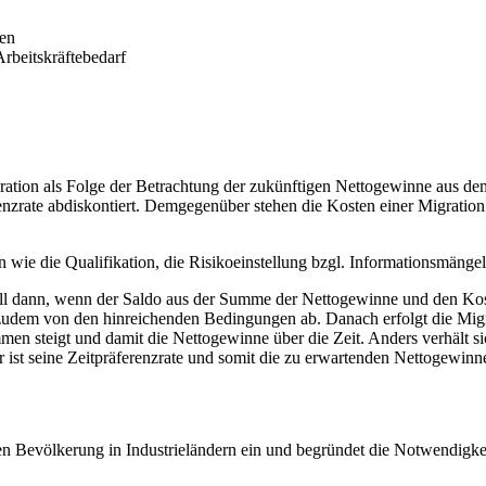
ten
rbeitskräftebedarf
ation als Folge der Betrachtung der zukünftigen Nettogewinne aus d
erenzrate abdiskontiert. Demgegenüber stehen die Kosten einer Migrati
wie die Qualifikation, die Risikoeinstellung bzgl. Informationsmängel
 dann, wenn der Saldo aus der Summe der Nettogewinne und den Kosten 
t zudem von den hinreichenden Bedingungen ab. Danach erfolgt die Migr
men steigt und damit die Nettogewinne über die Zeit. Anders verhält si
r ist seine Zeitpräferenzrate und somit die zu erwartenden Nettogewinn
en Bevölkerung in Industrieländern ein und begründet die Notwendigkei