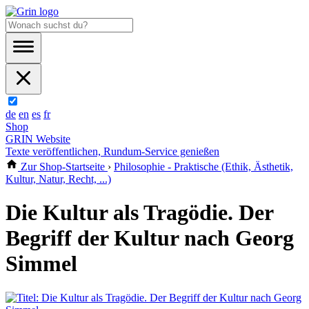
de
en
es
fr
Shop
GRIN Website
Texte veröffentlichen, Rundum-Service genießen
Zur Shop-Startseite
›
Philosophie - Praktische (Ethik, Ästhetik,
Kultur, Natur, Recht, ...)
Die Kultur als Tragödie. Der
Begriff der Kultur nach Georg
Simmel