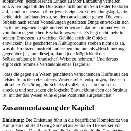
subjektiven, geschlossenen Einheit zu ihrer Entfaltung verhelfen
soll. Allerdings tritt der Dualismus nicht nur im Sein beider Faktoren
auf, sondern ebenso in ihrer jeweils eigenen Entwicklungslogik, die
beide nicht aufeinander zu, sondern auseinander gehen. Die vom
Subjekt nach seinen Vorstellungen gestalteten Dinge entwickeln sich
nach ihrer eigenen Logik und entfernen sich dadurch immer weiter
von ihrem eigentlichen Erschaffungszweck. Es liegt nicht mehr in
seinem Ermessen, zu welchen Gebilden sich die Objekte
entwickeln. Die geschaffenen Kulturprodukte streben nicht das an,
was ihr Produzent anstrebt und stehen ihm nun als „Beschränkung
gegenüber [...], um diese[m] damit jede Möglichkeit der
Selbstentfaltung in [tragischer] Weise zu nehmen.“ Und daraus
ergibt sich Simmels Verständnis einer Tragödie:
„dass die gegen ein Wesen gerichteten vernichtenden Kräfte aus den
tiefsten Schichten eben dieses Wesens selbst entspringen, dass sich
mit seiner Zerstörung ein Schicksal vollzieht, das in ihm selbst
angelegt und sozusagen die logische Entwicklung eben der Struktur
ist, mit der das Wesen seine eigene Positivität aufgebaut hat.“
Zusammenfassung der Kapitel
Einleitung:
Die Einleitung führt in die begriffliche Komplexität von
Kultur ein und stellt Georg Simmel als zentralen Theoretiker vor,
dessen Werk „Der Begriff und die Tragödie der Kultur“ analysiert