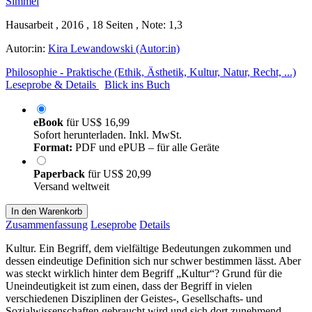
Hausarbeit , 2016 , 18 Seiten , Note: 1,3
Autor:in:
Kira Lewandowski (Autor:in)
Philosophie - Praktische (Ethik, Ästhetik, Kultur, Natur, Recht, ...)
Leseprobe & Details
Blick ins Buch
eBook
für
US$ 16,99
Sofort herunterladen. Inkl. MwSt.
Format:
PDF und ePUB – für alle Geräte
Paperback
für
US$ 20,99
Versand weltweit
In den Warenkorb
Zusammenfassung
Leseprobe
Details
Kultur. Ein Begriff, dem vielfältige Bedeutungen zukommen und
dessen eindeutige Definition sich nur schwer bestimmen lässt. Aber
was steckt wirklich hinter dem Begriff „Kultur“? Grund für die
Uneindeutigkeit ist zum einen, dass der Begriff in vielen
verschiedenen Disziplinen der Geistes-, Gesellschafts- und
Sozialwissenschaften gebraucht wird und sich dort zunehmend