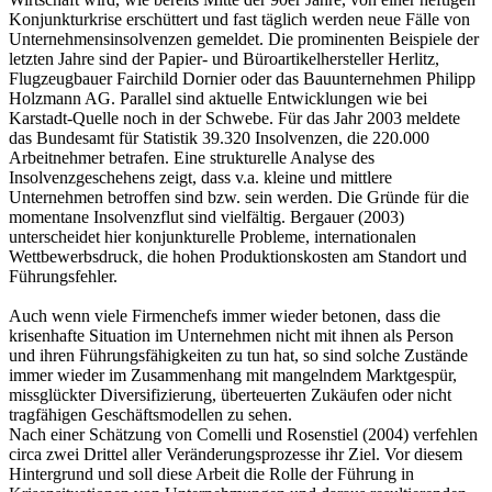
Konjunkturkrise erschüttert und fast täglich werden neue Fälle von
Unternehmensinsolvenzen gemeldet. Die prominenten Beispiele der
letzten Jahre sind der Papier- und Büroartikelhersteller Herlitz,
Flugzeugbauer Fairchild Dornier oder das Bauunternehmen Philipp
Holzmann AG. Parallel sind aktuelle Entwicklungen wie bei
Karstadt-Quelle noch in der Schwebe. Für das Jahr 2003 meldete
das Bundesamt für Statistik 39.320 Insolvenzen, die 220.000
Arbeitnehmer betrafen. Eine strukturelle Analyse des
Insolvenzgeschehens zeigt, dass v.a. kleine und mittlere
Unternehmen betroffen sind bzw. sein werden. Die Gründe für die
momentane Insolvenzflut sind vielfältig. Bergauer (2003)
unterscheidet hier konjunkturelle Probleme, internationalen
Wettbewerbsdruck, die hohen Produktionskosten am Standort und
Führungsfehler.
Auch wenn viele Firmenchefs immer wieder betonen, dass die
krisenhafte Situation im Unternehmen nicht mit ihnen als Person
und ihren Führungsfähigkeiten zu tun hat, so sind solche Zustände
immer wieder im Zusammenhang mit mangelndem Marktgespür,
missglückter Diversifizierung, überteuerten Zukäufen oder nicht
tragfähigen Geschäftsmodellen zu sehen.
Nach einer Schätzung von Comelli und Rosenstiel (2004) verfehlen
circa zwei Drittel aller Veränderungsprozesse ihr Ziel. Vor diesem
Hintergrund und soll diese Arbeit die Rolle der Führung in