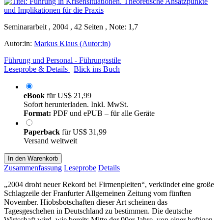
Seminararbeit , 2004 , 42 Seiten , Note: 1,7
Autor:in:
Markus Klaus (Autor:in)
Führung und Personal - Führungsstile
Leseprobe & Details
Blick ins Buch
eBook
für
US$ 21,99
Sofort herunterladen. Inkl. MwSt.
Format:
PDF und ePUB – für alle Geräte
Paperback
für
US$ 31,99
Versand weltweit
In den Warenkorb
Zusammenfassung
Leseprobe
Details
„2004 droht neuer Rekord bei Firmenpleiten“, verkündet eine große
Schlagzeile der Franfurter Allgemeinen Zeitung vom fünften
November. Hiobsbotschaften dieser Art scheinen das
Tagesgeschehen in Deutschland zu bestimmen. Die deutsche
Wirtschaft wird, wie bereits Mitte der 90er Jahre, von einer heftigen